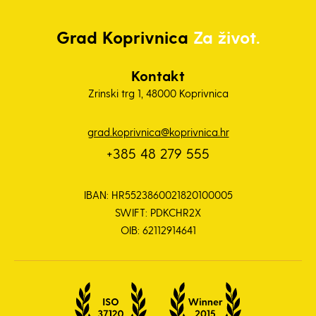
Grad
Koprivnica
Za život.
Kontakt
Zrinski trg 1, 48000 Koprivnica
grad.koprivnica@koprivnica.hr
+385 48 279 555
IBAN: HR5523860021820100005
SWIFT: PDKCHR2X
OIB: 62112914641