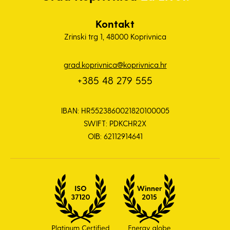
Kontakt
Zrinski trg 1, 48000 Koprivnica
grad.koprivnica@koprivnica.hr
+385 48 279 555
IBAN: HR5523860021820100005
SWIFT: PDKCHR2X
OIB: 62112914641