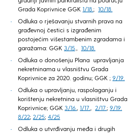
gradnji javnih parkirališta na području
Grada Koprivnice GGK
1/18.
;
10/18.
Odluka o rješavanju stvarnih prava na
građevnoj čestici s izgrađenim
postojećim višestambenim zgradama i
garažama: GGK
3/15
.,
10/18.
Odluka o donošenju Plana upravljanja
nekretninama u vlasništvu Grada
Koprivnice za 2020. godinu; GGK ;
9/19.
Odluka o upravljanju, raspolaganju i
korištenju nekretnina u vlasništvu Grada
Koprivnice; GGK
3/16.
,
1/17.
,
2/17.
;
9/19.
8/22
;
2/25
;
4/25
Odluka o utvrđivanju međa i drugih