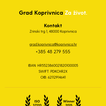
Grad
Koprivnica
Za život.
Kontakt
Zrinski trg 1, 48000 Koprivnica
grad.koprivnica@koprivnica.hr
+385 48 279 555
IBAN: HR5523860021820100005
SWIFT: PDKCHR2X
OIB: 62112914641