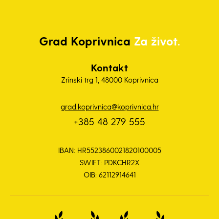
Grad
Koprivnica
Za život.
Kontakt
Zrinski trg 1, 48000 Koprivnica
grad.koprivnica@koprivnica.hr
+385 48 279 555
IBAN: HR5523860021820100005
SWIFT: PDKCHR2X
OIB: 62112914641