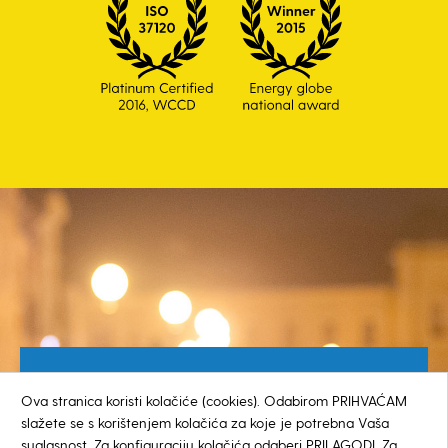
Besplatan broj za građane
Ova stranica koristi kolačiće (cookies). Odabirom PRIHVAĆAM
0800 385 048
slažete se s korištenjem kolačića za koje je potrebna Vaša
suglasnost. Za konfiguraciju kolačića odaberi PRILAGODI. Za