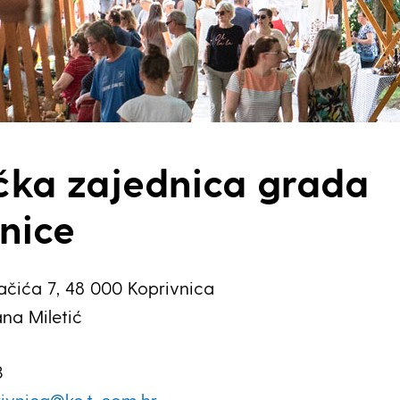
ička zajednica grada
nice
lačića 7, 48 000 Koprivnica
na Miletić
3