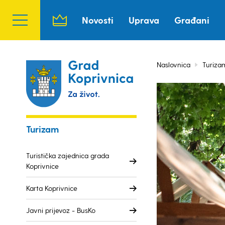
Novosti
Uprava
Građani
Naslovnica
Turiza
Turizam
Turistička zajednica grada
Koprivnice
Karta Koprivnice
Javni prijevoz - BusKo