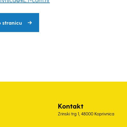
rivnica@kc.t-com.hr
 stranicu
Kontakt
Zrinski trg 1, 48000 Koprivnica