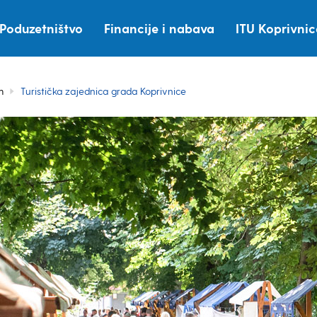
Poduzetništvo
Financije i nabava
ITU Koprivni
m
Turistička zajednica grada Koprivnice