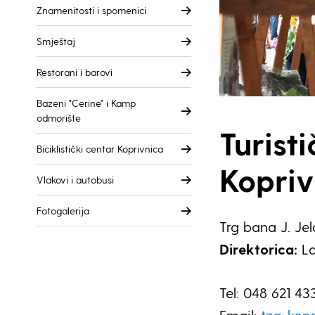
Znamenitosti i spomenici
Smještaj
Restorani i barovi
Bazeni "Cerine" i Kamp
odmorište
Turist
Biciklistički centar Koprivnica
Kopriv
Vlakovi i autobusi
Fotogalerija
Trg bana J. Je
Direktorica:
La
Tel: 048 621 43