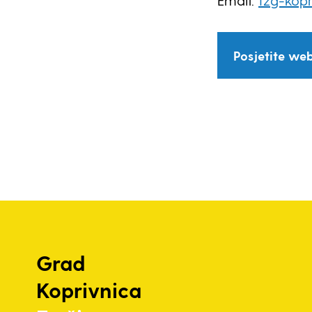
Email:
tzg-kop
Posjetite web
Grad
Koprivnica