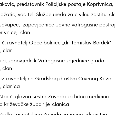
ković, predstavnik Policijske postaje Koprivnica, 
ažotić, voditelj Službe ureda za civilnu zaštitu, čl
Jakupec, zapovjednica Javne vatrogasne postro
rivnice, član
ć, ravnatelj Opće bolnice „dr. Tomislav Bardek“
, član
tila, zapovjednik Vatrogasne zajednice grada
, član
v, ravnateljica Gradskog društva Crvenog Križa
, članica
oštarić, glavna sestra Zavoda za hitnu medicinu
o križevačke županije, članica
adla, ravnateljica Zavoda za javno zdravstvo