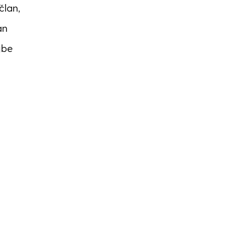
član,
an
jbe