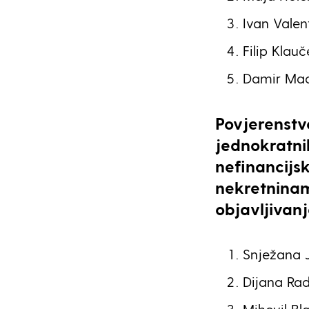
Ivan Valen
Filip Klauč
Damir Mađ
Povjerenstv
jednokratni
nefinancijs
nekretninam
objavljivan
Snježana J
Dijana Rad