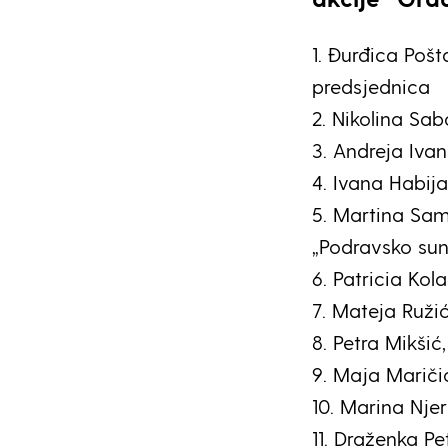
1. Đurđica Poš
predsjednica
2. Nikolina Sab
3. Andreja Iva
4. Ivana Habij
5. Martina Sam
„Podravsko sun
6. Patricia Kol
7. Mateja Ružić,
8. Petra Mikšić,
9. Maja Maričić
10. Marina Njer
11. Draženka Pe