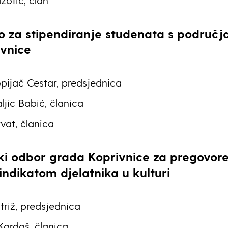
žotić, član
o za stipendiranje studenata s područj
vnice
pijač Cestar, predsjednica
ljic Babić, članica
vat, članica
ki odbor
grada Koprivnice
za pregovore
indikatom djelatnika u kulturi
triž, predsjednica
ardaš, članica