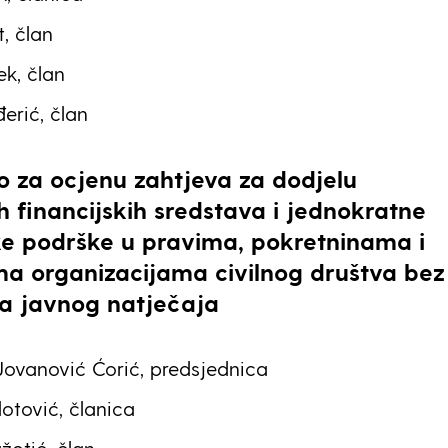
t, član
ek, član
erić, član
o za ocjenu zahtjeva za dodjelu
h financijskih sredstava i jednokratne
ke podrške u pravima, pokretninama i
a organizacijama civilnog društva bez
ja javnog natječaja
ovanović Ćorić, predsjednica
otović, članica