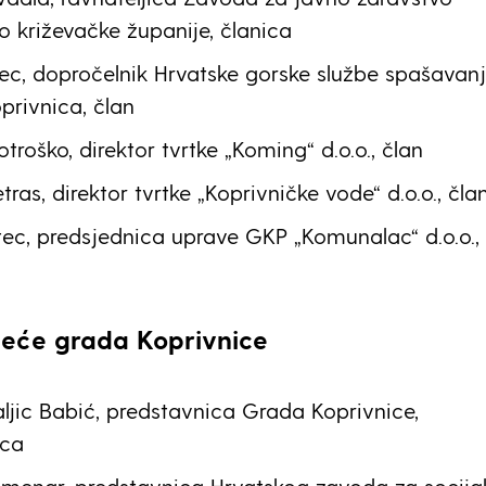
o križevačke županije, članica
ec, dopročelnik Hrvatske gorske službe spašavanj
privnica, član
troško, direktor tvrtke „Koming“ d.o.o., član
ras, direktor tvrtke „Koprivničke vode“ d.o.o., čla
ec, predsjednica uprave GKP „Komunalac“ d.o.o.,
ijeće grada Koprivnice
aljic Babić, predstavnica Grada Koprivnice,
ica