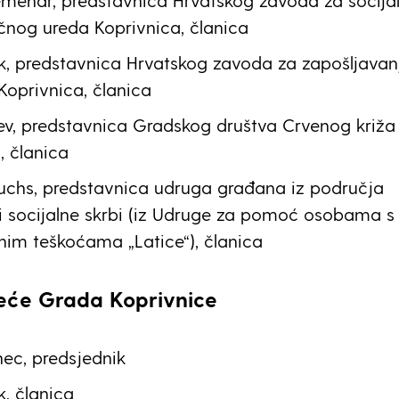
menar, predstavnica Hrvatskog zavoda za socijal
čnog ureda Koprivnica, članica
, predstavnica Hrvatskog zavoda za zapošljavanj
Koprivnica, članica
ev, predstavnica Gradskog društva Crvenog križa
, članica
uchs, predstavnica udruga građana iz područja
i socijalne skrbi (iz Udruge za pomoć osobama s
lnim teškoćama „Latice“), članica
jeće Grada Koprivnice
nec, predsjednik
, članica