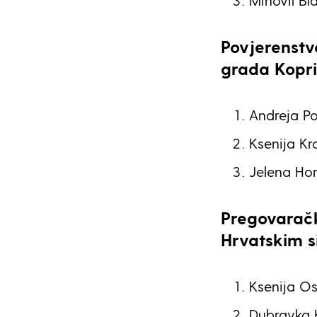
Mihovil Bla
Povjerenstv
grada Kopri
Andreja Po
Ksenija Kra
Jelena Hor
Pregovarač
Hrvatskim s
Ksenija Os
Dubravka K