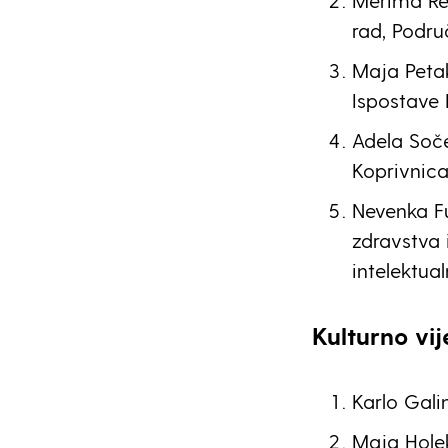
Merima Re
rad, Podru
Maja Petak
Ispostave 
Adela Soč
Koprivnica
Nevenka F
zdravstva 
intelektua
Kulturno vi
Karlo Gali
Maja Holek