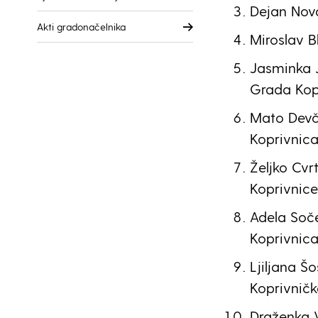
Dejan Nova
Akti gradonačelnika
Miroslav Bl
Jasminka 
Grada Kop
Mato Devči
Koprivnica
Željko Cvr
Koprivnice
Adela Soče
Koprivnica
Ljiljana Š
Koprivničk
Draženka V