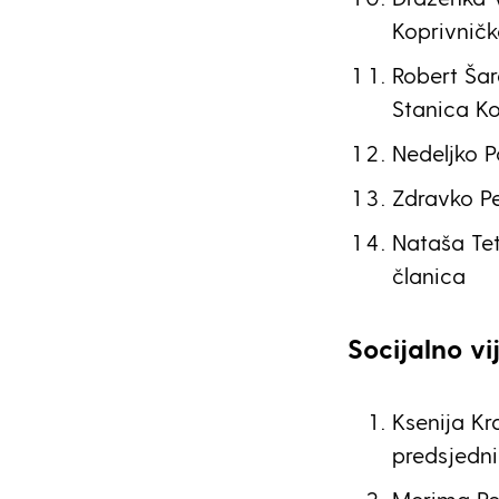
Koprivničk
Robert Šar
Stanica Ko
Nedeljko Po
Zdravko Pet
Nataša Tet
članica
Socijalno v
Ksenija Kr
predsjedn