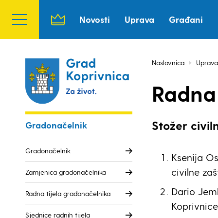
Novosti
Uprava
Građani
Naslovnica
Uprava
Radna 
Stožer civil
Gradonačelnik
Gradonačelnik
Ksenija Os
civilne zaš
Zamjenica gradonačelnika
Dario Jem
Radna tijela gradonačelnika
Koprivnice
Sjednice radnih tijela