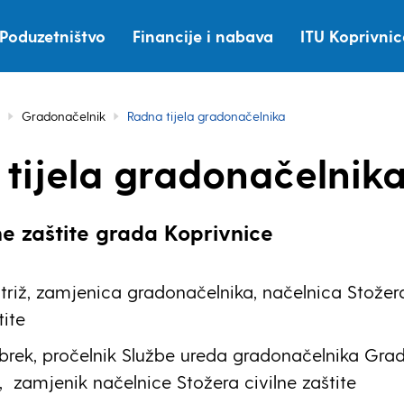
Poduzetništvo
Financije i nabava
ITU Koprivni
Gradonačelnik
Radna tijela gradonačelnika
tijela gradonačelnik
ne zaštite grada Koprivnice
triž, zamjenica gradonačelnika, načelnica Stožer
tite
brek, pročelnik Službe ureda gradonačelnika Gra
, zamjenik načelnice Stožera civilne zaštite