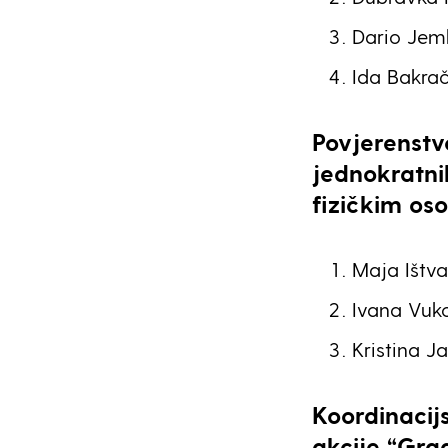
Dario Jemb
Ida Bakrač
Povjerenstv
jednokratnih
fizičkim o
Maja Ištva
Ivana Vuko
Kristina J
Koordinacij
akcije “Grad