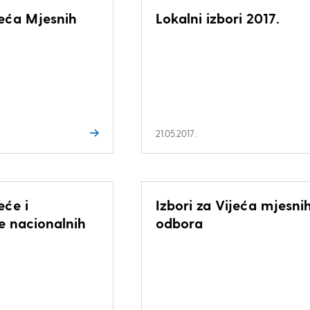
jeća Mjesnih
Lokalni izbori 2017.
21.05.2017.
eće i
Izbori za Vijeća mjesni
e nacionalnih
odbora