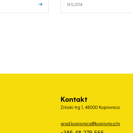
14.12.2014.
Kontakt
Zrinski trg 1, 48000 Koprivnica
grad.koprivnica@koprivnica.hr
+385 48 279 555