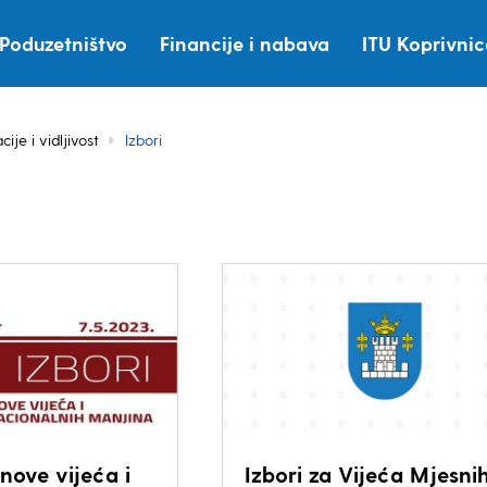
Poduzetništvo
Financije i nabava
ITU Koprivni
cije i vidljivost
Izbori
anove vijeća i
Izbori za Vijeća Mjesni