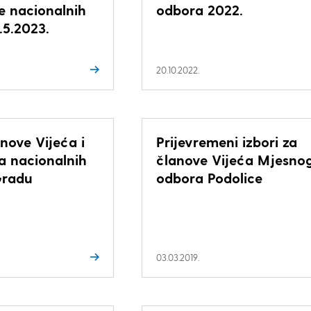
e nacionalnih
odbora 2022.
.5.2023.
20.10.2022.
anove Vijeća i
Prijevremeni izbori za
a nacionalnih
članove Vijeća Mjesno
Gradu
odbora Podolice
03.03.2019.