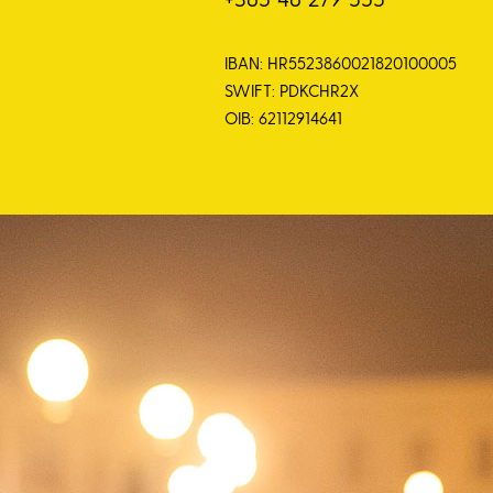
IBAN: HR5523860021820100005
SWIFT: PDKCHR2X
OIB: 62112914641