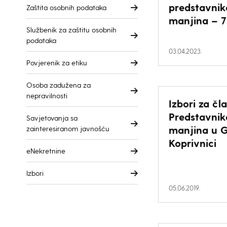
predstavnik
Zaštita osobnih podataka
manjina – 7
Službenik za zaštitu osobnih
podataka
03.04.2023.
Povjerenik za etiku
Osoba zadužena za
nepravilnosti
Izbori za čl
Predstavnik
Savjetovanja sa
manjina u 
zainteresiranom javnošću
Koprivnici
eNekretnine
Izbori
05.06.2019.