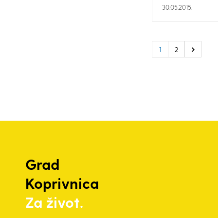
30.05.2015.
1
2
Grad
Koprivnica
Za život.