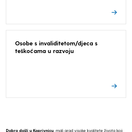
Osobe s invaliditetom/djeca s
teškoćama u razvoju
Dobro došli u Koprivnicu
, mali grad visoke kvalitete života koji