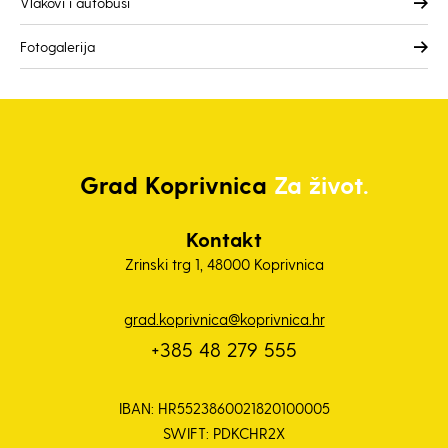
Vlakovi i autobusi
Fotogalerija
Grad
Koprivnica
Za život.
Kontakt
Zrinski trg 1, 48000 Koprivnica
grad.koprivnica@koprivnica.hr
+385 48 279 555
IBAN: HR5523860021820100005
SWIFT: PDKCHR2X