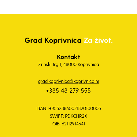
Grad
Koprivnica
Za život.
Kontakt
Zrinski trg 1, 48000 Koprivnica
grad.koprivnica@koprivnica.hr
+385 48 279 555
IBAN: HR5523860021820100005
SWIFT: PDKCHR2X
OIB: 62112914641