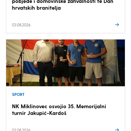
pobjede i domovinske zahvalnosti te Dan
hrvatskih branitelja
03.08.2026.
SPORT
NK Miklinovec osvojio 35. Memorijalni
turnir Jakupić-Kardoš
02.08.2026.