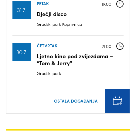
PETAK
19:00
31.7.
Dječji disco
Gradski park Koprivnica
ČETVRTAK
21:00
30.7.
Ljetno kino pod zvijezdama –
“Tom & Jerry”
Gradski park
OSTALA DOGAĐANJA