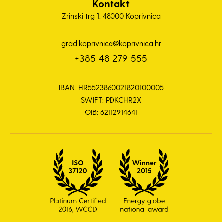
Kontakt
Zrinski trg 1, 48000 Koprivnica
grad.koprivnica@koprivnica.hr
+385 48 279 555
IBAN: HR5523860021820100005
SWIFT: PDKCHR2X
OIB: 62112914641