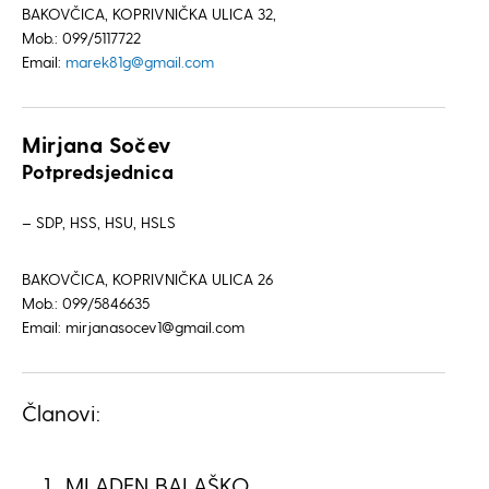
BAKOVČICA, KOPRIVNIČKA ULICA 32,
Mob.: 099/5117722
Email:
marek81g@gmail.com
Mirjana Sočev
Potpredsjednica
– SDP, HSS, HSU, HSLS
BAKOVČICA, KOPRIVNIČKA ULICA 26
Mob.: 099/5846635
Email: mirjanasocev1@gmail.com
Članovi:
MLADEN BALAŠKO