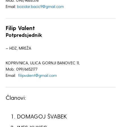
Mob.: 098/9688376
Email:
bozidar.bacic9@gmail.com
Filip Valent
Potpredsjednik
– HDZ, MREŽA
KOPRIVNICA, ULICA GORNJI BANOVEC 11,
Mob.: 099/6652177
Email:
filipvalent@gmail.com
Članovi:
DOMAGOJ ŠVABEK