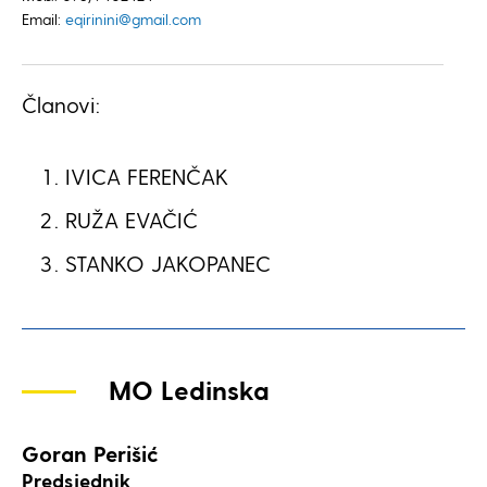
Email:
eqirinini@gmail.com
Članovi:
IVICA FERENČAK
RUŽA EVAČIĆ
STANKO JAKOPANEC
MO Ledinska
Goran Perišić
Predsjednik