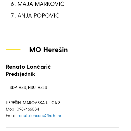
MAJA MARKOVIĆ
ANJA POPOVIĆ
MO Herešin
Renato Lončarić
Predsjednik
– SDP, HSS, HSU, HSLS
HEREŠIN, MAROVSKA ULICA 8,
Mob.: 098/466084
Email:
renato.loncaric@kc.ht.hr