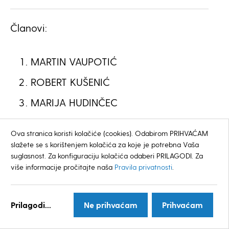
Članovi:
MARTIN VAUPOTIĆ
ROBERT KUŠENIĆ
MARIJA HUDINČEC
Ova stranica koristi kolačiće (cookies). Odabirom PRIHVAĆAM
slažete se s korištenjem kolačića za koje je potrebna Vaša
suglasnost. Za konfiguraciju kolačića odaberi PRILAGODI. Za
MO Taraščice
više informacije pročitajte naša
Pravila privatnosti
.
Goran Sačer
Predsjednik
Prilagodi...
Ne prihvaćam
Prihvaćam
– SDP, HSS, HSU, HSLS