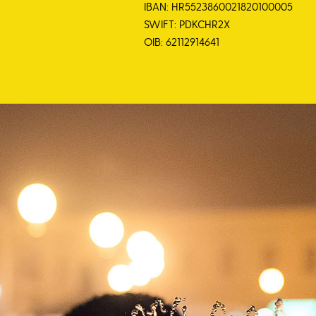
IBAN: HR5523860021820100005
SWIFT: PDKCHR2X
OIB: 62112914641