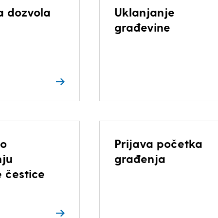
 dozvola
Uklanjanje
građevine
 o
Prijava početka
nju
građenja
 čestice