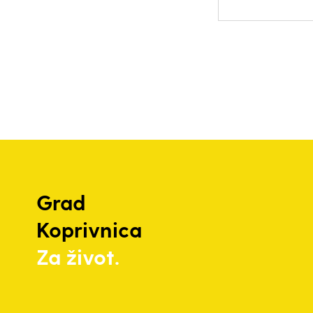
Grad
Koprivnica
Za život.