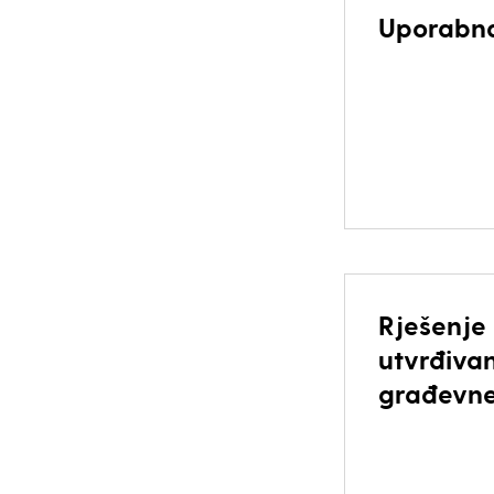
Uporabna
Rješenje
utvrđiva
građevne