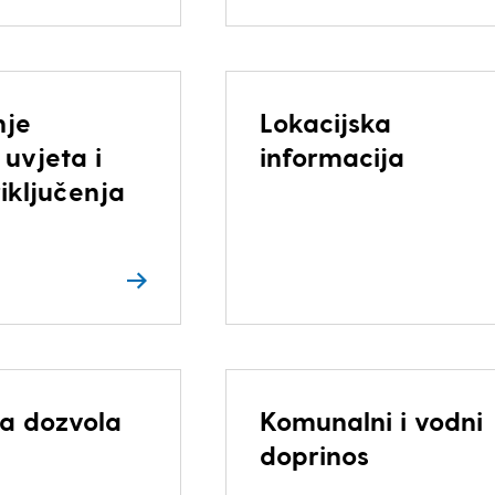
nje
Lokacijska
uvjeta i
informacija
iključenja
ka dozvola
Komunalni i vodni
doprinos