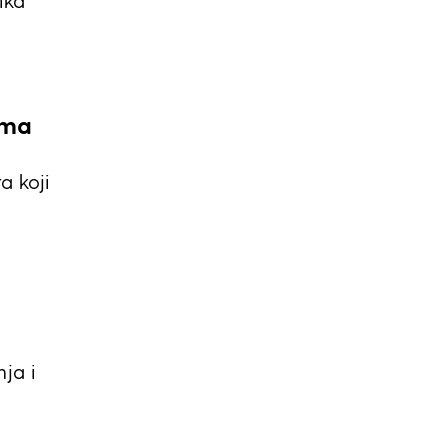
ika
ima
a koji
ja i