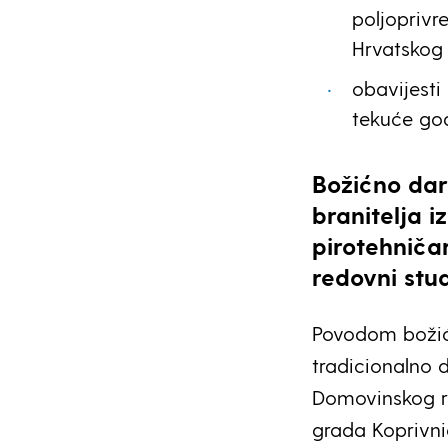
poljoprivre
Hrvatskog 
obavijesti
tekuće godi
Božićno dar
branitelja 
pirotehniča
redovni stud
Povodom božić
tradicionalno d
Domovinskog ra
grada Koprivnic