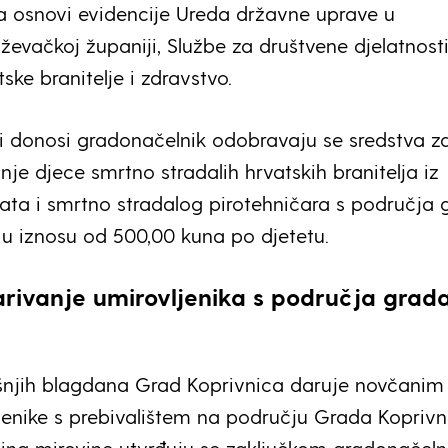
na osnovi evidencije Ureda državne uprave u
ževačkoj županiji, Službe za društvene djelatnosti
ske branitelje i zdravstvo.
i donosi gradonačelnik odobravaju se sredstva z
je djece smrtno stradalih hrvatskih branitelja iz
ta i smrtno stradalog pirotehničara s područja 
o u iznosu od 500,00 kuna po djetetu.
rivanje umirovljenika s područja grad
njih blagdana Grad Koprivnica daruje novčanim
enike s prebivalištem na području Grada Koprivn