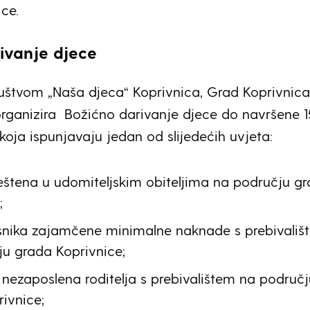
ce.
ivanje djece
ruštvom „Naša djeca“ Koprivnica, Grad Koprivnica
rganizira
Božićno darivanje djece do navršene 1
koja ispunjavaju jedan od slijedećih uvjeta:
štena u udomiteljskim obiteljima na području g
;
isnika zajamčene minimalne naknade s prebivališ
u grada Koprivnice;
nezaposlena roditelja s prebivalištem na područj
ivnice;