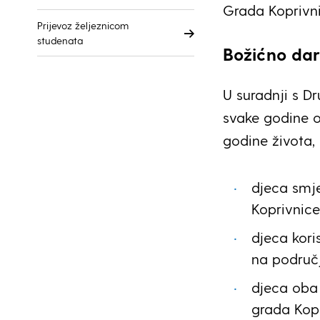
Grada Koprivni
Prijevoz željeznicom
studenata
Božićno dar
U suradnji s D
svake godine o
godine života, 
djeca smje
Koprivnice
djeca kor
na područj
djeca oba 
grada Kopr