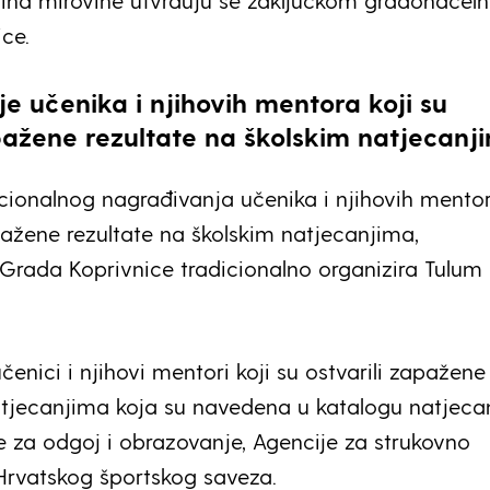
isina mirovine utvrđuju se zaključkom gradonačeln
ce.
e učenika i njihovih mentora koji su
apažene rezultate na školskim natjecanj
ionalnog nagrađivanja učenika i njihovih mentor
apažene rezultate na školskim natjecanjima,
Grada Koprivnice tradicionalno organizira Tulum
enici i njihovi mentori koji su ostvarili zapažene
atjecanjima koja su navedena u katalogu natjecan
e za odgoj i obrazovanje, Agencije za strukovno
Hrvatskog športskog saveza.