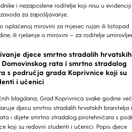
dnike i nezaposlene roditelje koji nisu u evidenciji
zavoda za zapošljavanje;
 o isplaćenoj mirovini za mjesec rujan ili listopad
ne, ili rješenje o mirovini – za roditelje umirovlje
ivanje djece smrtno stradalih hrvatskih
iz Domovinskog rata i smrtno stradalog
ra s područja grada Koprivnice koji su
enti i učenici
nih blagdana, Grad Koprivnica svake godine već
aruje djecu smrtno stradalih hrvatskih branitelja 
ta i dijete smrtno stradalog pirotehničara s pod
e koji su redovni studenti i učenici. Popis djece