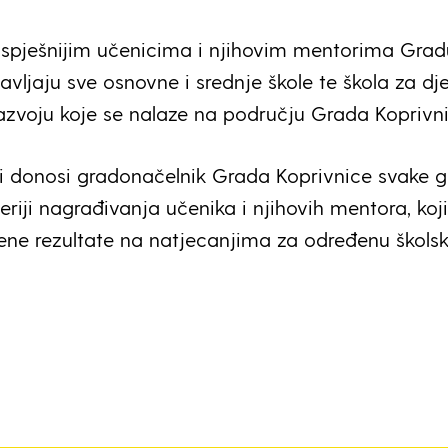
uspješnijim učenicima i njihovim mentorima Grad
avljaju sve osnovne i srednje škole te škola za dj
zvoju koje se nalaze na području Grada Koprivni
i donosi gradonačelnik Grada Koprivnice svake 
teriji nagrađivanja učenika i njihovih mentora, koji
žene rezultate na natjecanjima za određenu škols