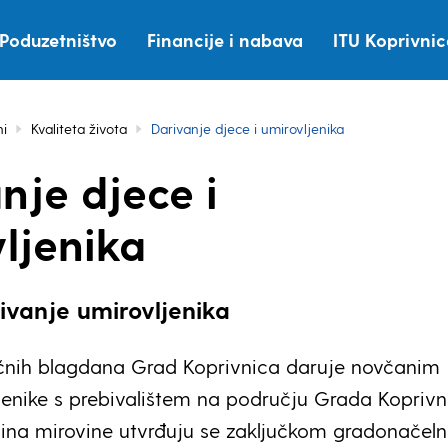
Poduzetništvo
Financije i nabava
ITU Koprivni
i
Kvaliteta života
Darivanje djece i umirovljenika
nje djece i
ljenika
ivanje umirovljenika
nih blagdana Grad Koprivnica daruje novčanim
enike s prebivalištem na području Grada Koprivn
isina mirovine utvrđuju se zaključkom gradonačeln