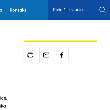
ca
Kontakt
ice.
ika