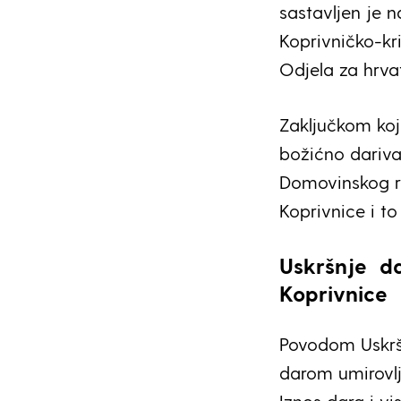
sastavljen je 
Koprivničko-kri
Odjela za hrvat
Zaključkom koj
božićno darivan
Domovinskog ra
Koprivnice i t
Uskršnje
da
Koprivnice
Povodom Uskrš
darom umirovlj