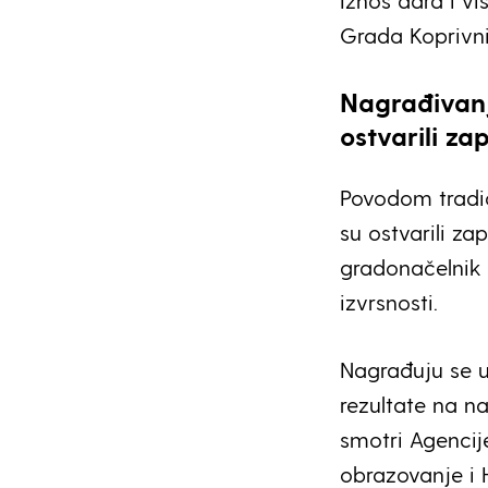
Iznos dara i v
Grada Koprivni
Nagrađivanj
ostvarili z
Povodom tradic
su ostvarili z
gradonačelnik 
izvrsnosti.
Nagrađuju se uč
rezultate na n
smotri Agencij
obrazovanje i 