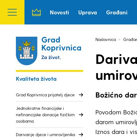
Novosti
Uprava
Građani
Naslovnica
Građan
Dariva
umirov
Kvaliteta života
Božićno dar
Grad Koprivnica prijatelj djece
Jednokratne financijske i
Povodom Božić
nefinancijske donacije fizičkim
darom umirovlj
osobama
Iznos dara i v
Darivanje djece i umirovljenika