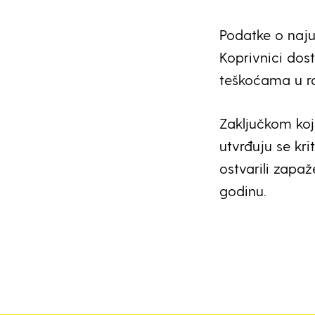
Podatke o naj
Koprivnici dost
teškoćama u ra
Zaključkom koj
utvrđuju se kri
ostvarili zapa
godinu.