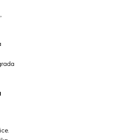
,
a
grada
a
ice.