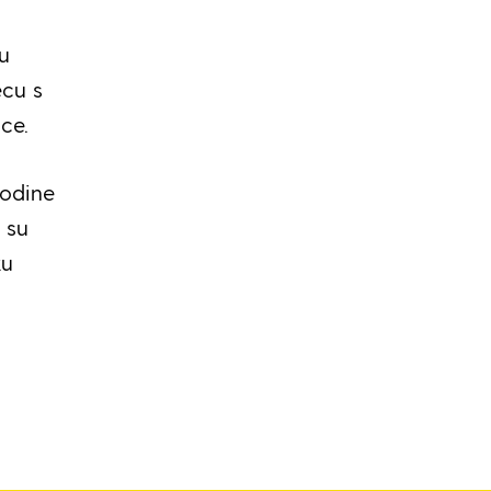
u
ecu s
ce.
godine
 su
ku