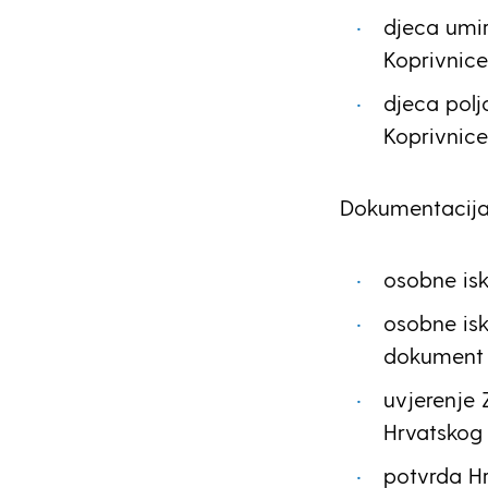
djeca umir
Koprivnice
djeca polj
Koprivnice
Dokumentacija 
osobne isk
osobne iska
dokument 
uvjerenje 
Hrvatskog 
potvrda H