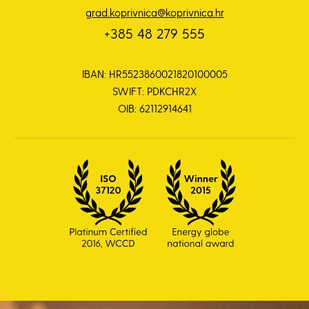
grad.koprivnica@koprivnica.hr
+385 48 279 555
IBAN: HR5523860021820100005
SWIFT: PDKCHR2X
OIB: 62112914641