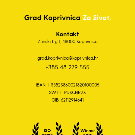
Grad
Koprivnica
Za život.
Kontakt
Zrinski trg 1, 48000 Koprivnica
grad.koprivnica@koprivnica.hr
+385 48 279 555
IBAN: HR5523860021820100005
SWIFT: PDKCHR2X
OIB: 62112914641