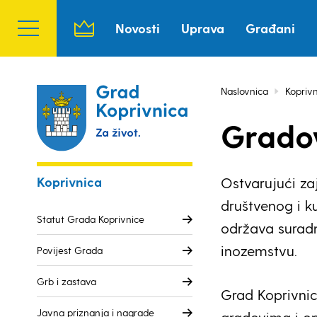
Novosti
Uprava
Građani
Naslovnica
Kopriv
Gradov
Koprivnica
Ostvarujući za
društvenog i ku
Statut Grada Koprivnice
održava suradn
inozemstvu.
Povijest Grada
Grb i zastava
Grad Koprivnic
Javna priznanja i nagrade