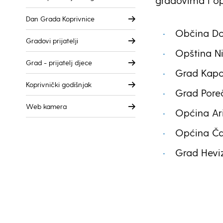
gradovima i o
Dan Grada Koprivnice
Občina Dom
Gradovi prijatelji
Opština Ni
Grad - prijatelj djece
Grad Kapo
Koprivnički godišnjak
Grad Poreč
Web kamera
Općina Aril
Općina Čap
Grad Hevi