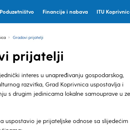
Poduzetništvo
Financije i nabava
ITU Koprivni
nica
Gradovi prijatelji
i prijatelji
jednički interes u unapređivanju gospodarskog,
lturnog razvitka, Grad Koprivnica uspostavlja i
ju s drugim jedinicama lokalne samouprave u zem
a uspostavio je prijateljske odnose sa slijedećim