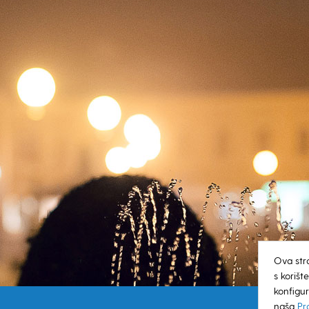
Ova str
s koriš
konfigur
naša
Pr