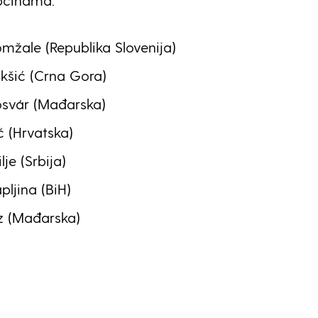
pćinama:
žale (Republika Slovenija)
kšić (Crna Gora)
svár (Mađarska)
 (Hrvatska)
je (Srbija)
ljina (BiH)
z (Mađarska)