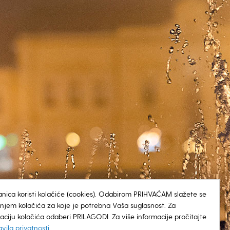
anica koristi kolačiće (cookies). Odabirom PRIHVAĆAM slažete se
tenjem kolačića za koje je potrebna Vaša suglasnost. Za
aciju kolačića odaberi PRILAGODI. Za više informacije pročitajte
avila privatnosti
.