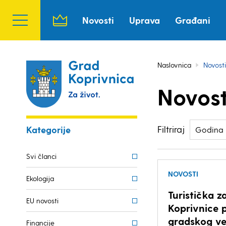
Novosti
Uprava
Građani
Naslovnica
Novosti
Novost
Filtriraj
Kategorije
Godina
Svi članci
NOVOSTI
Ekologija
Turistička 
EU novosti
Koprivnice 
gradskog ve
Financije