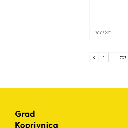
30.03.2011.
1
…
707
Grad
Koprivnica