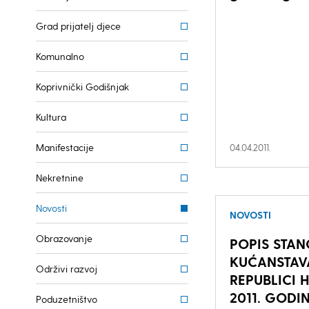
Grad prijatelj djece
Komunalno
Koprivnički Godišnjak
Kultura
Manifestacije
04.04.2011.
Nekretnine
Novosti
NOVOSTI
Obrazovanje
POPIS STAN
KUĆANSTAVA
Održivi razvoj
REPUBLICI 
2011. GODI
Poduzetništvo