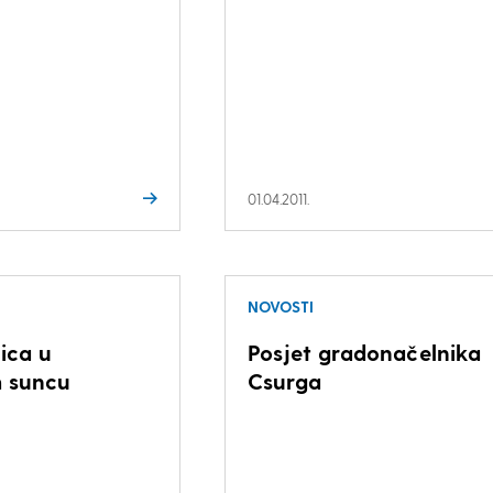
01.04.2011.
NOVOSTI
ica u
Posjet gradonačelnika
 suncu
Csurga