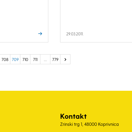
29.03.2011.
708
709
710
711
…
779
Kontakt
Zrinski trg 1, 48000 Koprivnica