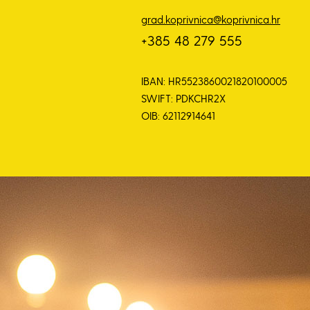
grad.koprivnica@koprivnica.hr
+385 48 279 555
IBAN: HR5523860021820100005
SWIFT: PDKCHR2X
OIB: 62112914641