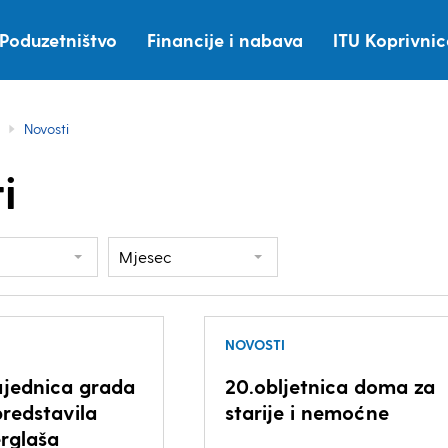
Poduzetništvo
Financije i nabava
ITU Koprivni
Novosti
i
Mjesec
NOVOSTI
zajednica grada
20.obljetnica doma za
predstavila
starije i nemoćne
rglaša