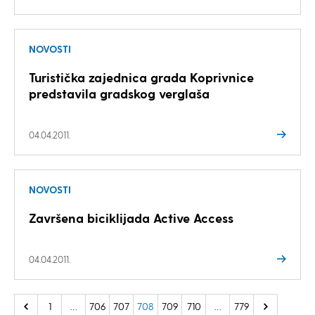
NOVOSTI
Turistička zajednica grada Koprivnice
predstavila gradskog verglaša
04.04.2011.
NOVOSTI
Završena biciklijada Active Access
04.04.2011.
1
…
706
707
708
709
710
…
779