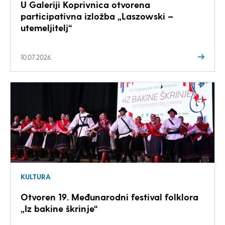
U Galeriji Koprivnica otvorena
participativna izložba „Laszowski –
utemeljitelj“
10.07.2026.
KULTURA
Otvoren 19. Međunarodni festival folklora
„Iz bakine škrinje“