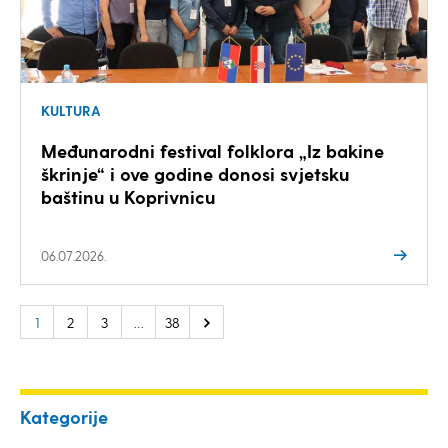
KULTURA
Međunarodni festival folklora „Iz bakine
škrinje“ i ove godine donosi svjetsku
baštinu u Koprivnicu
06.07.2026.
1
2
3
…
38
Kategorije