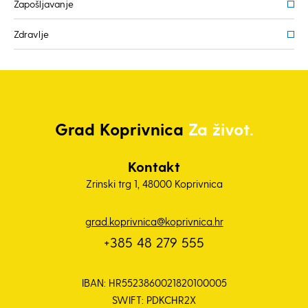
Zapošljavanje
Zdravlje
Grad
Koprivnica
Za život.
Kontakt
Zrinski trg 1, 48000 Koprivnica
grad.koprivnica@koprivnica.hr
+385 48 279 555
IBAN: HR5523860021820100005
SWIFT: PDKCHR2X