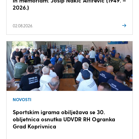
In memoriam: Josip Nakić Alfirević (1949. –
2026.)
02.08.2026.
NOVOSTI
Sportskim igrama obilježava se 30.
obljetnica osnutka UDVDR RH Ogranka
Grad Koprivnica