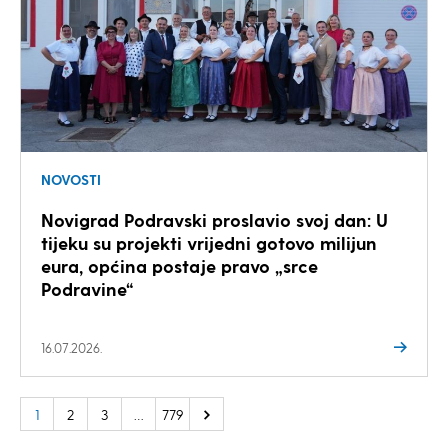
NOVOSTI
Novigrad Podravski proslavio svoj dan: U
tijeku su projekti vrijedni gotovo milijun
eura, općina postaje pravo „srce
Podravine“
16.07.2026.
1
2
3
…
779