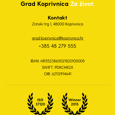
Grad
Koprivnica
Za život.
Kontakt
Zrinski trg 1, 48000 Koprivnica
grad.koprivnica@koprivnica.hr
+385 48 279 555
IBAN: HR5523860021820100005
SWIFT: PDKCHR2X
OIB: 62112914641