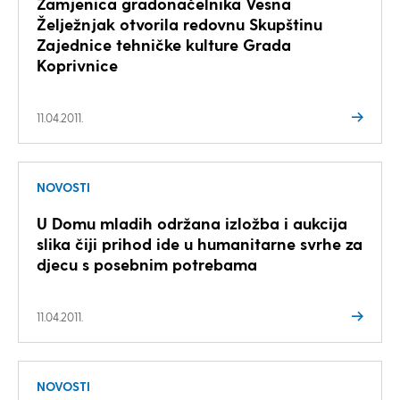
Zamjenica gradonačelnika Vesna
Želježnjak otvorila redovnu Skupštinu
Zajednice tehničke kulture Grada
Koprivnice
11.04.2011.
NOVOSTI
U Domu mladih održana izložba i aukcija
slika čiji prihod ide u humanitarne svrhe za
djecu s posebnim potrebama
11.04.2011.
NOVOSTI