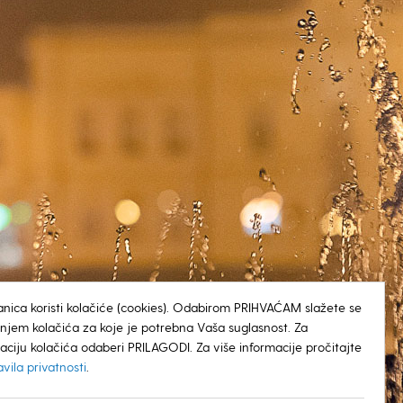
anica koristi kolačiće (cookies). Odabirom PRIHVAĆAM slažete se
tenjem kolačića za koje je potrebna Vaša suglasnost. Za
aciju kolačića odaberi PRILAGODI. Za više informacije pročitajte
avila privatnosti
.