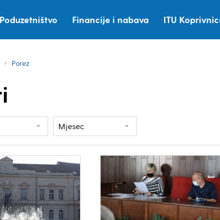
Poduzetništvo
Financije i nabava
ITU Koprivni
Porez
i
Mjesec