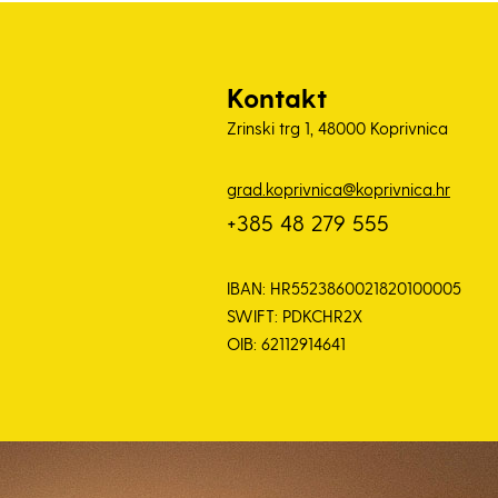
Kontakt
Zrinski trg 1, 48000 Koprivnica
grad.koprivnica@koprivnica.hr
+385 48 279 555
IBAN: HR5523860021820100005
SWIFT: PDKCHR2X
OIB: 62112914641