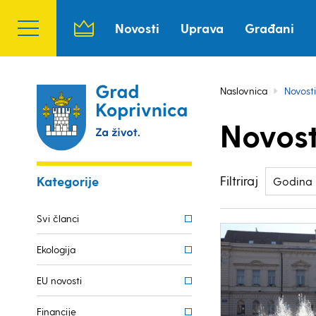
Novosti
Uprava
Građani
Naslovnica
Novosti
Novost
Filtriraj
Kategorije
Godina
Svi članci
Ekologija
EU novosti
Financije