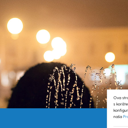
Ova str
s koriš
konfigur
naša
Pr