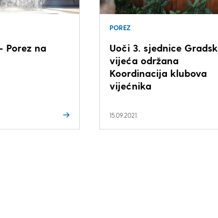
POREZ
– Porez na
Uoči 3. sjednice Grads
vijeća održana
Koordinacija klubova
vijećnika
15.09.2021.