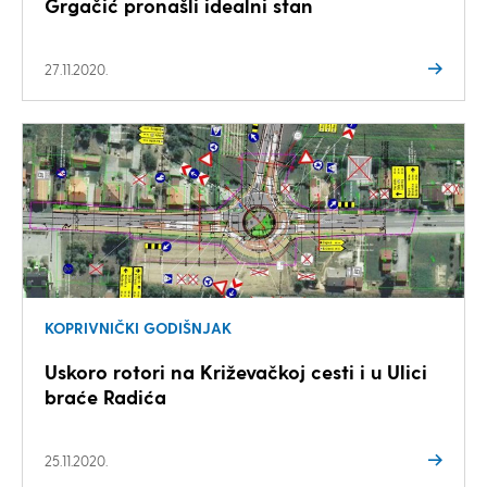
Grgačić pronašli idealni stan
27.11.2020.
KOPRIVNIČKI GODIŠNJAK
Uskoro rotori na Križevačkoj cesti i u Ulici
braće Radića
25.11.2020.