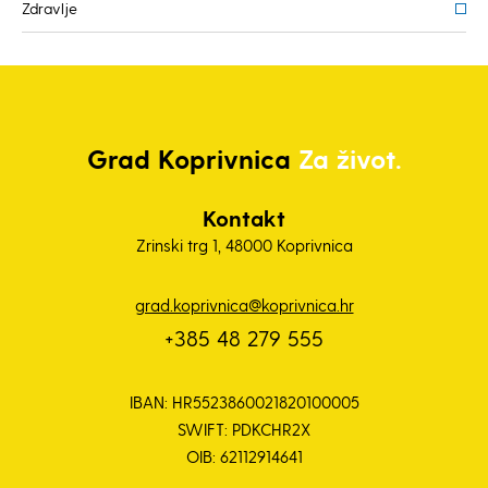
Zdravlje
Grad
Koprivnica
Za život.
Kontakt
Zrinski trg 1, 48000 Koprivnica
grad.koprivnica@koprivnica.hr
+385 48 279 555
IBAN: HR5523860021820100005
SWIFT: PDKCHR2X
OIB: 62112914641