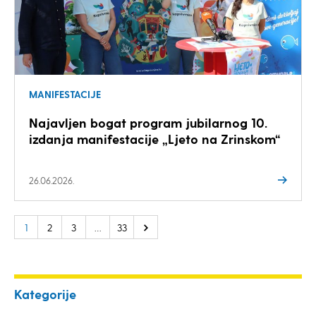
MANIFESTACIJE
Najavljen bogat program jubilarnog 10.
izdanja manifestacije „Ljeto na Zrinskom“
26.06.2026.
1
2
3
…
33
Kategorije