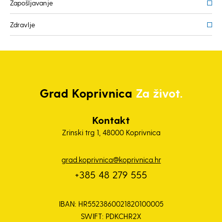
Zapošljavanje
Zdravlje
Grad
Koprivnica
Za život.
Kontakt
Zrinski trg 1, 48000 Koprivnica
grad.koprivnica@koprivnica.hr
+385 48 279 555
IBAN: HR5523860021820100005
SWIFT: PDKCHR2X