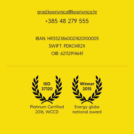
grad.koprivnica@koprivnica.hr
+385 48 279 555
IBAN: HR5523860021820100005
SWIFT: PDKCHR2X
OIB: 62112914641