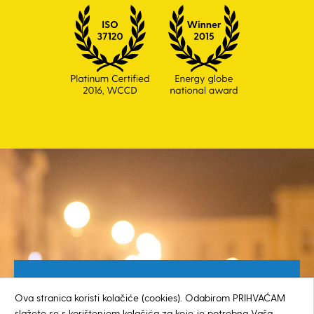
Besplatan broj za građane
Ova stranica koristi kolačiće (cookies). Odabirom PRIHVAĆAM
0800 385 048
slažete se s korištenjem kolačića za koje je potrebna Vaša