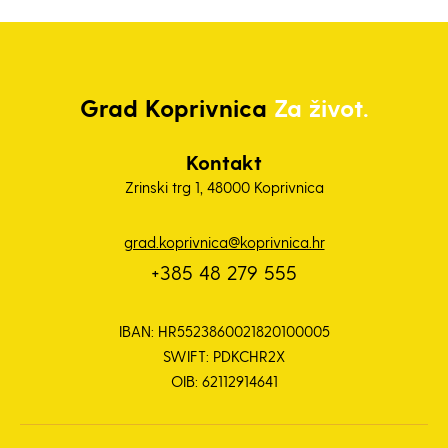
Grad
Koprivnica
Za život.
Kontakt
Zrinski trg 1, 48000 Koprivnica
grad.koprivnica@koprivnica.hr
+385 48 279 555
IBAN: HR5523860021820100005
SWIFT: PDKCHR2X
OIB: 62112914641