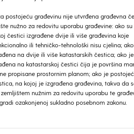
a postojeću građevinu nije utvrđena građevna če
šte nužno za redovitu uporabu građevine: ako su
koj čestici izgrađene dvije ili više građevina koje
nkcionalno ili tehničko-tehnološki nisu cjelina; ako
đena na dvije ili više katastarskih čestica; ako je
đena na katastarskoj čestici čija je površina man
ne propisane prostornim planom; ako je postoje
stica, na kojoj je izgrađena građevina, takva da 
zemljištem nužnim za redovitu uporabu te građev
zgradi ozakonjenoj sukladno posebnom zakonu.