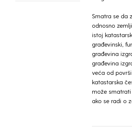
Smatra se da z
odnosno zemlji
istoj katastars
građevinski, fu
građevina izgra
građevina izgra
veća od površi
katastarska če
može smatrati 
ako se radi o 