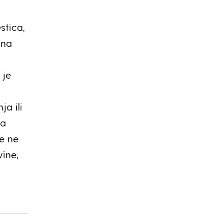
stica,
 na
 je
ja ili
ća
se ne
ine;