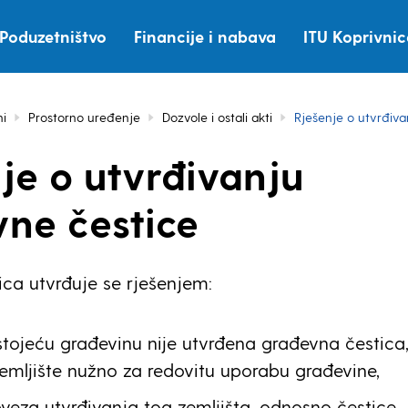
Poduzetništvo
Financije i nabava
ITU Koprivni
i
Prostorno uređenje
Dozvole i ostali akti
Rješenje o utvrđiv
je o utvrđivanju
ne čestice
ca utvrđuje se rješenjem:
tojeću građevinu nije utvrđena građevna čestica
mljište nužno za redovitu uporabu građevine,
veza utvrđivanja tog zemljišta, odnosno čestice