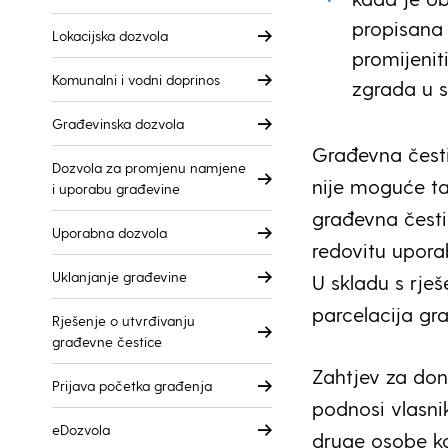
propisana
Lokacijska dozvola
promijenit
Komunalni i vodni doprinos
zgrada u 
Građevinska dozvola
Građevna česti
Dozvola za promjenu namjene
nije moguće ta
i uporabu građevine
građevna česti
Uporabna dozvola
redovitu upora
Uklanjanje građevine
U skladu s rje
parcelacija gr
Rješenje o utvrđivanju
građevne čestice
Zahtjev za don
Prijava početka građenja
podnosi vlasnik
eDozvola
druge osobe ko