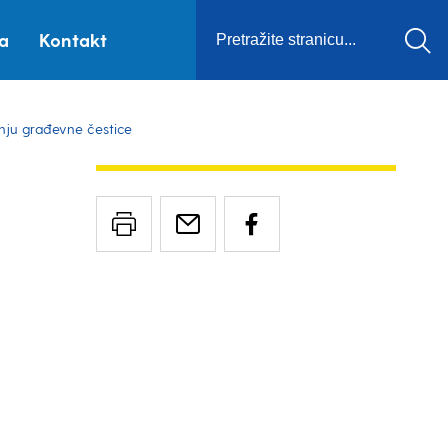
ca
Kontakt
anju građevne čestice
,