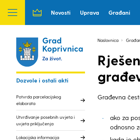
Novosti
Uprava
Građani
Naslovnica
Građan
Rješen
građev
Dozvole i ostali akti
Građevna česti
Potvrda parcelacijskog
elaborata
ako za pos
Utvrđivanje posebnih uvjeta i
uvjeta priključenja
odnosno ze
Lokacijska informacija
kada je ob