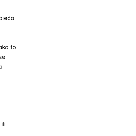
tojeća
ako to
se
a
ili