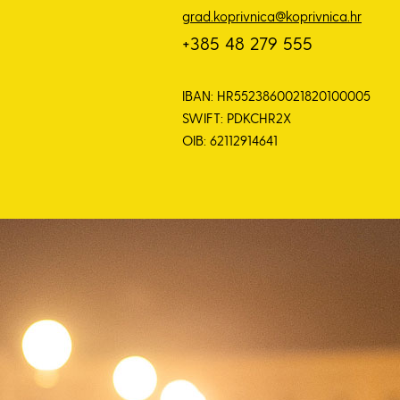
grad.koprivnica@koprivnica.hr
+385 48 279 555
IBAN: HR5523860021820100005
SWIFT: PDKCHR2X
OIB: 62112914641