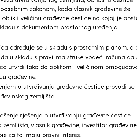
 posebnim zakonom, kada vlasnik građevine želi
i oblik i veličinu građevne čestice na kojoj je pos
skladu s dokumentom prostornog uređenja.
ca određuje se u skladu s prostornim planom, a 
da u skladu s pravilima struke vodeći računa da 
ca utvrdi tako da oblikom i veličinom omogućav
bu građevine.
šenjem o utvrđivanju građevne čestice provodi se
ađevinskog zemljišta.
ošenje rješenja o utvrđivanju građevne čestice
 zemljišta, vlasnik građevine, investitor građevine 
je za to imaju pravni interes.