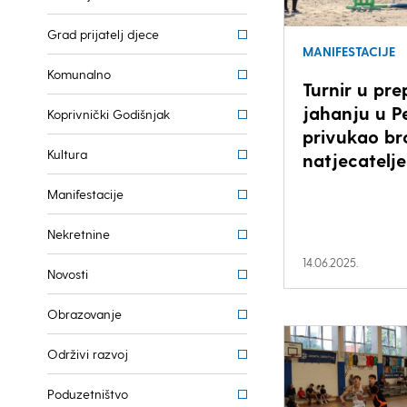
Grad prijatelj djece
MANIFESTACIJE
Komunalno
Turnir u pr
jahanju u P
Koprivnički Godišnjak
privukao br
Kultura
natjecatelje 
Manifestacije
Nekretnine
14.06.2025.
Novosti
Obrazovanje
Održivi razvoj
Poduzetništvo