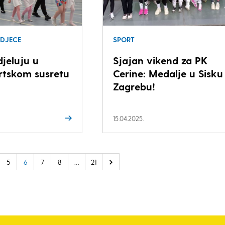
 DJECE
SPORT
djeluju u
Sjajan vikend za PK
rtskom susretu
Cerine: Medalje u Sisku 
Zagrebu!
15.04.2025.
5
6
7
8
…
21