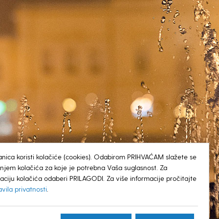
anica koristi kolačiće (cookies). Odabirom PRIHVAĆAM slažete se
tenjem kolačića za koje je potrebna Vaša suglasnost. Za
aciju kolačića odaberi PRILAGODI. Za više informacije pročitajte
avila privatnosti
.
© GRAD KOPRIVNICA