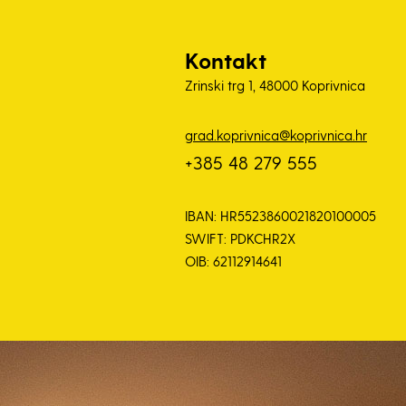
Kontakt
Zrinski trg 1, 48000 Koprivnica
grad.koprivnica@koprivnica.hr
+385 48 279 555
IBAN: HR5523860021820100005
SWIFT: PDKCHR2X
OIB: 62112914641