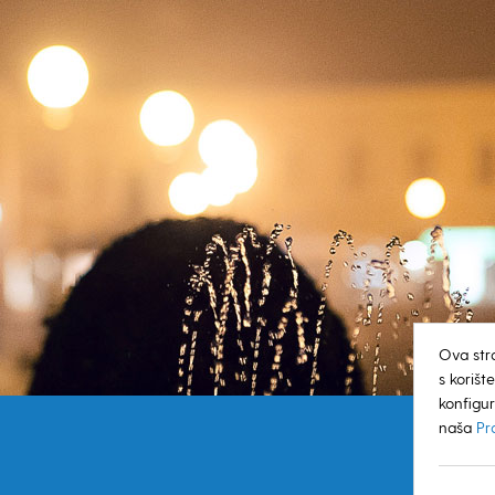
Ova str
s koriš
konfigur
naša
Pr