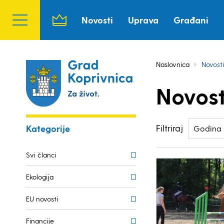
Novosti
Uprava
Građani
Naslovnica
Novosti
Novost
Filtriraj
Kategorije
Godina
Svi članci
Ekologija
EU novosti
Financije