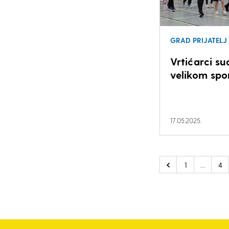
GRAD PRIJATELJ
Vrtićarci su
velikom spo
17.05.2025.
1
…
4