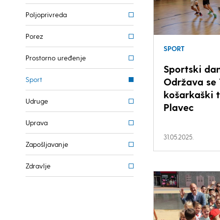
Poljoprivreda
Porez
SPORT
Prostorno uređenje
Sportski dan
Sport
Održava se 
košarkaški 
Udruge
Plavec
Uprava
31.05.2025.
Zapošljavanje
Zdravlje