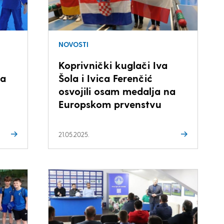
NOVOSTI
Koprivnički kuglači Iva
ta
Šola i Ivica Ferenčić
osvojili osam medalja na
Europskom prvenstvu
21.05.2025.