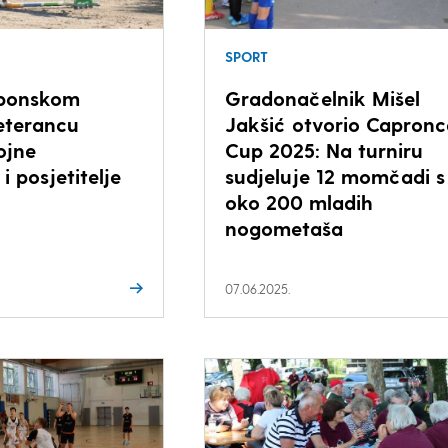
SPORT
eponskom
Gradonačelnik Mišel
eterancu
Jakšić otvorio Capronc
ojne
Cup 2025: Na turniru
i posjetitelje
sudjeluje 12 momčadi s
oko 200 mladih
nogometaša
07.06.2025.