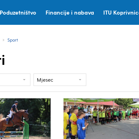
Poduzetništvo
Financije i nabava
ITU Koprivni
Sport
i
Mjesec