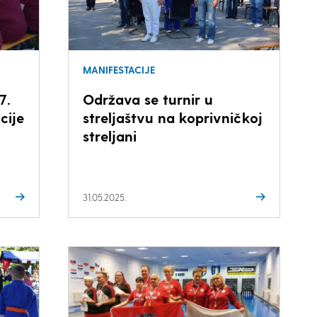
MANIFESTACIJE
7.
Održava se turnir u
cije
streljaštvu na koprivničkoj
streljani
31.05.2025.