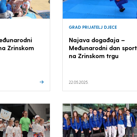
GRAD PRIJATELJ DJECE
Međunarodni
Najava događaja –
na Zrinskom
Međunarodni dan spor
na Zrinskom trgu
22.05.2025.