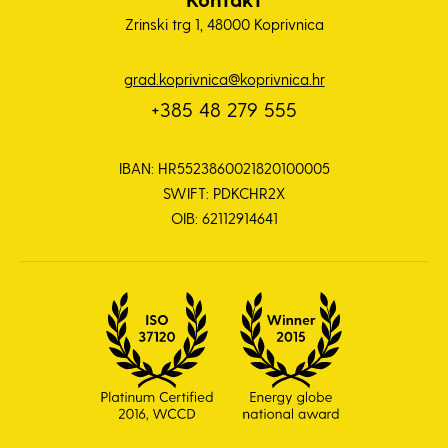
Zrinski trg 1, 48000 Koprivnica
grad.koprivnica@koprivnica.hr
+385 48 279 555
IBAN: HR5523860021820100005
SWIFT: PDKCHR2X
OIB: 62112914641