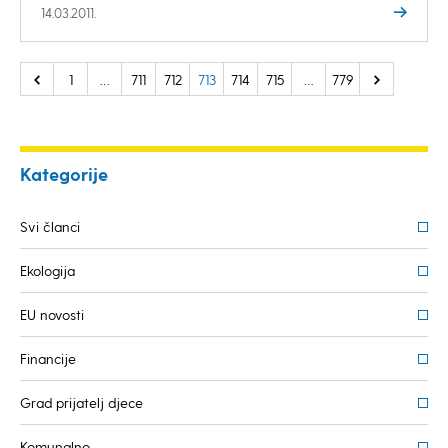
14.03.2011.
1
…
711
712
713
714
715
…
779
Kategorije
Svi članci
Ekologija
EU novosti
Financije
Grad prijatelj djece
Komunalno