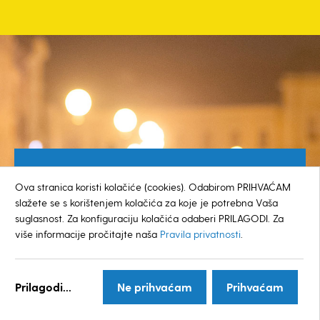
Besplatan broj za građane
Ova stranica koristi kolačiće (cookies). Odabirom PRIHVAĆAM
0800 385 048
slažete se s korištenjem kolačića za koje je potrebna Vaša
suglasnost. Za konfiguraciju kolačića odaberi PRILAGODI. Za
više informacije pročitajte naša
Pravila privatnosti
.
© GRAD KOPRIVNICA
Prilagodi...
Ne prihvaćam
Prihvaćam