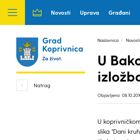
Novosti
Uprava
Građani
Naslovnica
Novosti
U Bak
izložb
Natrag
Objavljeno: 08.10.201
U koprivničkom
slika "Dani kr