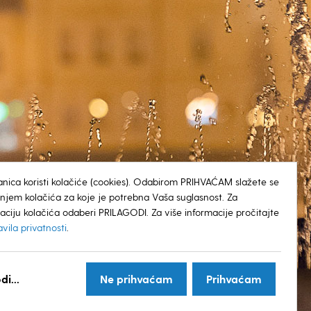
anica koristi kolačiće (cookies). Odabirom PRIHVAĆAM slažete se
tenjem kolačića za koje je potrebna Vaša suglasnost. Za
aciju kolačića odaberi PRILAGODI. Za više informacije pročitajte
avila privatnosti
.
© GRAD KOPRIVNICA
di...
Ne prihvaćam
Prihvaćam