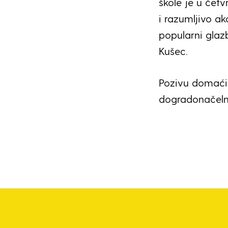
škole je u četv
i razumljivo a
popularni glazb
Kušec.
Pozivu domaći
dogradonačelni