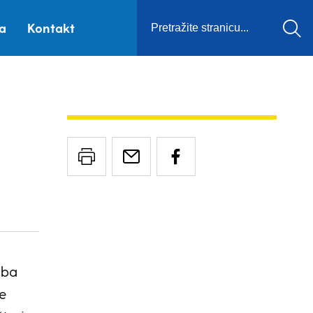
ca
Kontakt
žba
e