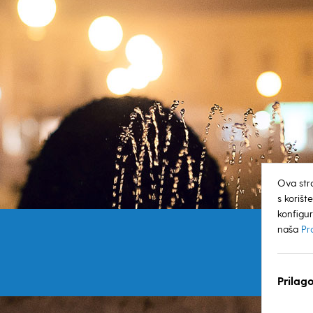
Ova str
s koriš
konfigur
naša
Pr
Prilago