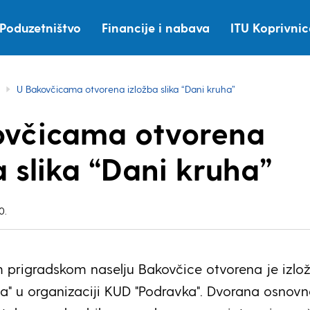
Poduzetništvo
Financije i nabava
ITU Koprivni
U Bakovčicama otvorena izložba slika “Dani kruha”
ovčicama otvorena
a slika “Dani kruha”
0.
 prigradskom naselju Bakovčice otvorena je izlo
uha" u organizaciji KUD "Podravka". Dvorana osnovn