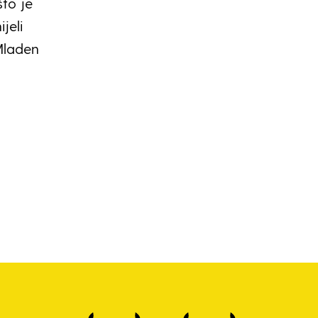
što je
jeli
 Mladen