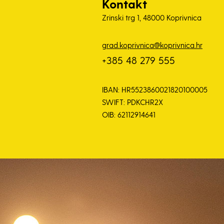
Kontakt
Zrinski trg 1, 48000 Koprivnica
grad.koprivnica@koprivnica.hr
+385 48 279 555
IBAN: HR5523860021820100005
SWIFT: PDKCHR2X
OIB: 62112914641