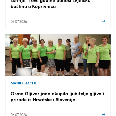
škrinje“ i ove godine donosi svjetsku
baštinu u Koprivnicu
06.07.2026.
MANIFESTACIJE
Osma Gljivarijada okupila ljubitelje gljiva i
prirode iz Hrvatske i Slovenije
06.07.2026.