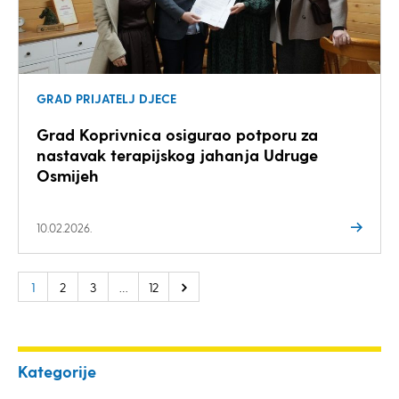
GRAD PRIJATELJ DJECE
Grad Koprivnica osigurao potporu za
nastavak terapijskog jahanja Udruge
Osmijeh
10.02.2026.
1
2
3
…
12
Kategorije