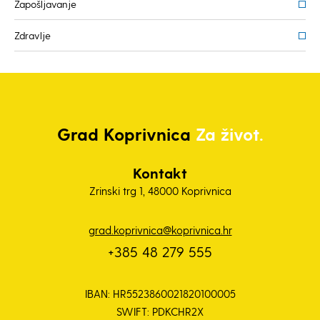
Zapošljavanje
Zdravlje
Grad
Koprivnica
Za život.
Kontakt
Zrinski trg 1, 48000 Koprivnica
grad.koprivnica@koprivnica.hr
+385 48 279 555
IBAN: HR5523860021820100005
SWIFT: PDKCHR2X