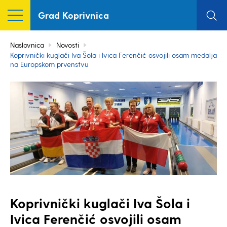
Grad Koprivnica
Naslovnica
Novosti
Koprivnički kuglači Iva Šola i Ivica Ferenčić osvojili osam medalja
na Europskom prvenstvu
Koprivnički kuglači Iva Šola i
Ivica Ferenčić osvojili osam