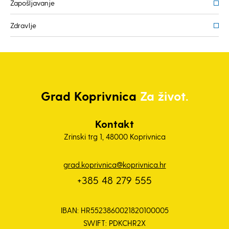
Zapošljavanje
Zdravlje
Grad
Koprivnica
Za život.
Kontakt
Zrinski trg 1, 48000 Koprivnica
grad.koprivnica@koprivnica.hr
+385 48 279 555
IBAN: HR5523860021820100005
SWIFT: PDKCHR2X