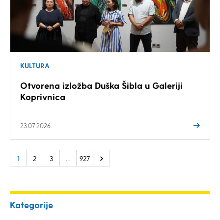
KULTURA
Otvorena izložba Duška Šibla u Galeriji
Koprivnica
23.07.2026.
1
2
3
…
927
Kategorije