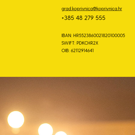
grad.koprivnica@koprivnica.hr
+385 48 279 555
IBAN: HR5523860021820100005
SWIFT: PDKCHR2X
OIB: 62112914641