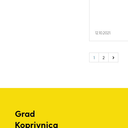
12.10.2021.
1
2
Grad
Koprivnica