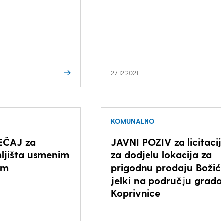
27.12.2021.
KOMUNALNO
EČAJ za
JAVNI POZIV za licitaci
ljišta usmenim
za dodjelu lokacija za
em
prigodnu prodaju Božić
jelki na području grad
Koprivnice