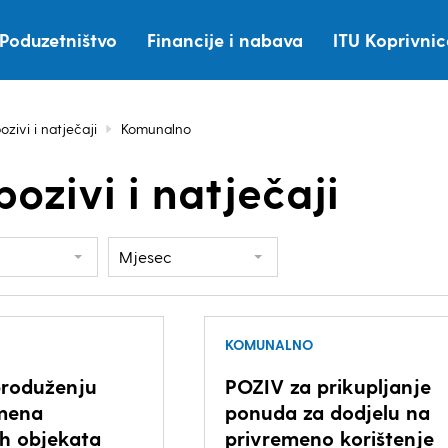
Poduzetništvo
Financije i nabava
ITU Koprivni
ozivi i natječaji
Komunalno
pozivi i natječaji
Mjesec
KOMUNALNO
roduženju
POZIV za prikupljanje
mena
ponuda za dodjelu na
ih objekata
privremeno korištenje