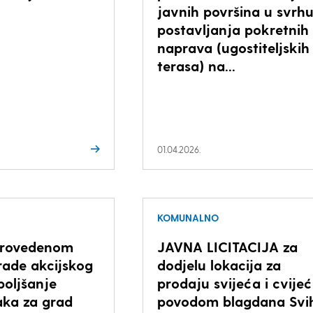
javnih površina u svrh
postavljanja pokretnih
naprava (ugostiteljskih
terasa) na...
01.04.2026.
KOMUNALNO
 provedenom
JAVNA LICITACIJA za
rade akcijskog
dodjelu lokacija za
boljšanje
prodaju svijeća i cvije
aka za grad
povodom blagdana Svi