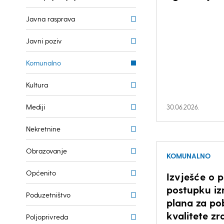
Javna rasprava
Javni poziv
Komunalno
Kultura
Mediji
30.06.2026.
Nekretnine
Obrazovanje
KOMUNALNO
Općenito
Izvješće o
postupku iz
Poduzetništvo
plana za po
kvalitete zr
Poljoprivreda