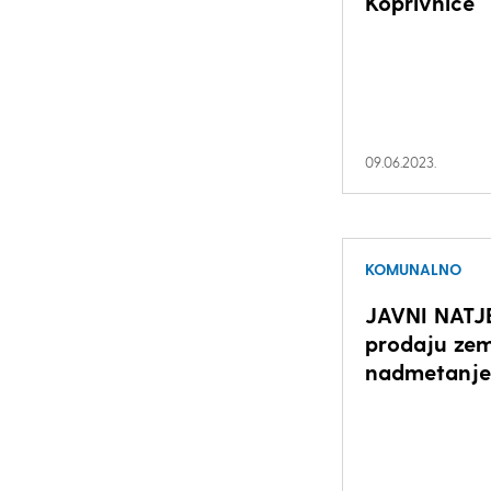
Koprivnice
09.06.2023.
KOMUNALNO
JAVNI NATJ
prodaju zem
nadmetanj