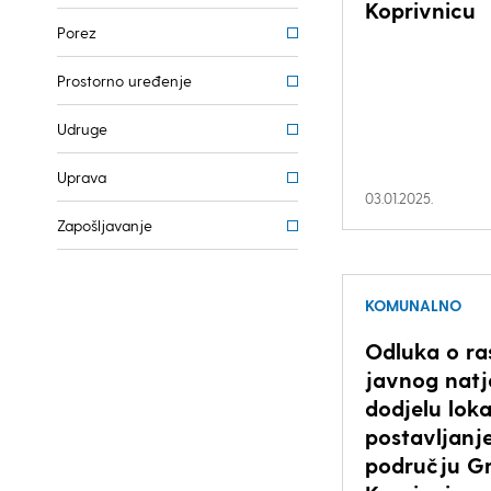
Koprivnicu
Porez
Prostorno uređenje
Udruge
Uprava
03.01.2025.
Zapošljavanje
KOMUNALNO
Odluka o ra
javnog natj
dodjelu loka
postavljanj
području G