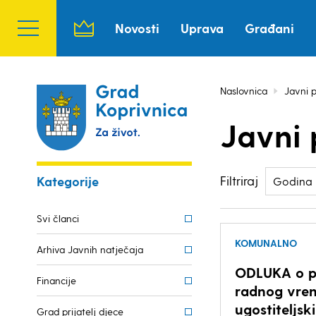
Novosti
Uprava
Građani
Naslovnica
Javni p
Javni 
Filtriraj
Kategorije
Godina
Svi članci
KOMUNALNO
Arhiva Javnih natječaja
ODLUKA o p
Financije
radnog vre
ugostiteljsk
Grad prijatelj djece