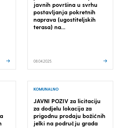
u
javnih površina u svrhu
postavljanja pokretnih
naprava (ugostiteljskih
terasa) na...
08.04.2025.
KOMUNALNO
JAVNI POZIV za licitaciju
za dodjelu lokacija za
ća
prigodnu prodaju božićnih
h
jelki na području grada