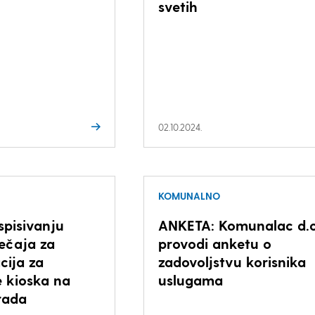
svetih
02.10.2024.
KOMUNALNO
spisivanju
ANKETA: Komunalac d.o
ečaja za
provodi anketu o
cija za
zadovoljstvu korisnika
e kioska na
uslugama
rada