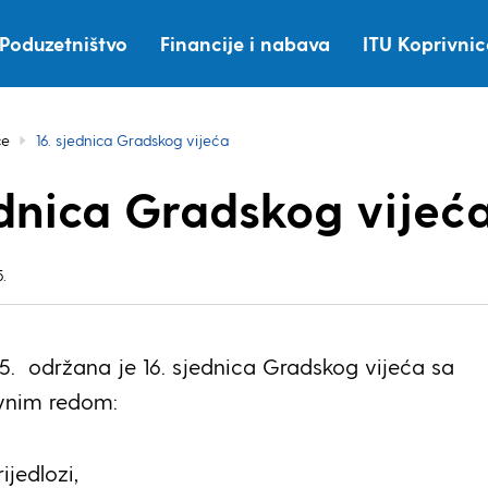
Poduzetništvo
Financije i nabava
ITU Koprivni
ce
16. sjednica Gradskog vijeća
ednica Gradskog vijeć
.
15. održana je 16. sjednica Gradskog vijeća sa
evnim redom:
ijedlozi,