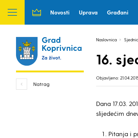
Novosti
Uprava
Građani
Naslovnica
Sjedni
16. sj
Objavljeno: 21.04.2015
Natrag
Dana 17.03. 20
slijedećim dn
Pitanja i pr