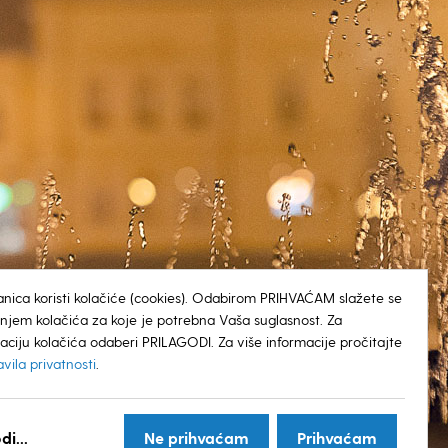
anica koristi kolačiće (cookies). Odabirom PRIHVAĆAM slažete se
tenjem kolačića za koje je potrebna Vaša suglasnost. Za
aciju kolačića odaberi PRILAGODI. Za više informacije pročitajte
avila privatnosti
.
© GRAD KOPRIVNICA
di...
Ne prihvaćam
Prihvaćam