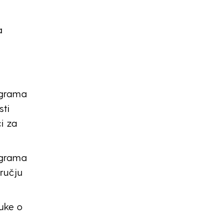
a
ograma
sti
i za
ograma
ručju
uke o