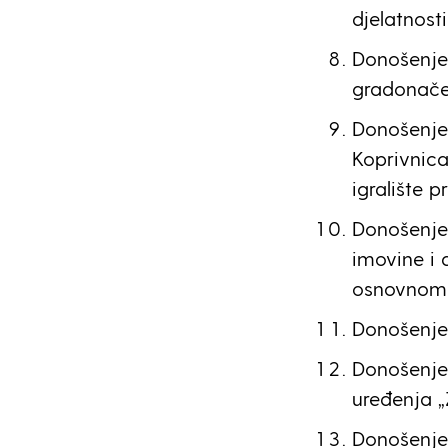
djelatnost
Donošenje 
gradonačel
Donošenje 
Koprivnica 
igralište 
Donošenje
imovine i 
osnovnom 
Donošenje
Donošenje 
uređenja „
Donošenje 