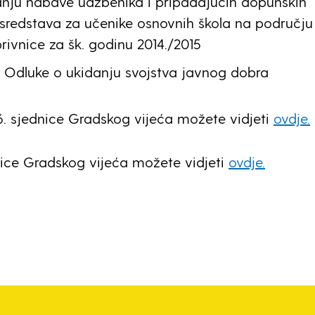
anju nabave udžbenika i pripadajućih dopunskih
sredstava za učenike osnovnih škola na području
ivnice za šk. godinu 2014./2015
 Odluke o ukidanju svojstva javnog dobra
16. sjednice Gradskog vijeća možete vidjeti
ovdje.
nice Gradskog vijeća možete vidjeti
ovdje.