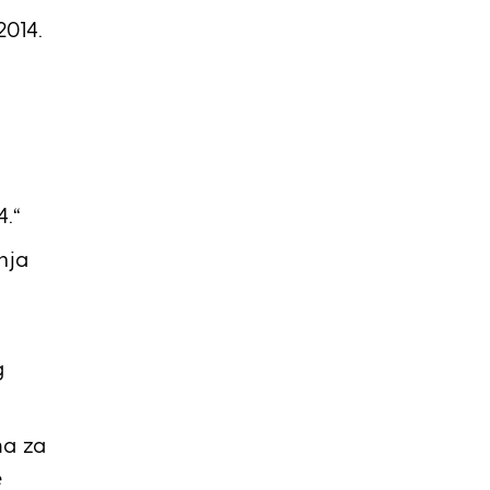
2014.
4.“
nja
g
ma za
e