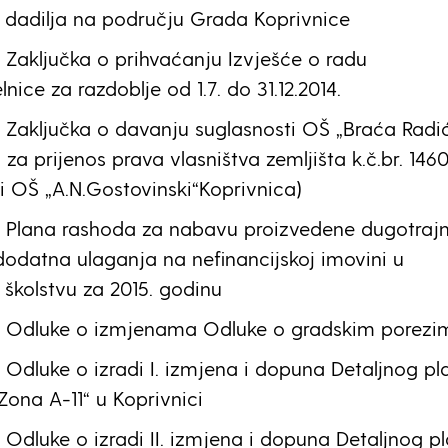
i dadilja na području Grada Koprivnice
Zaključka o prihvaćanju Izvješće o radu
nice za razdoblje od 1.7. do 31.12.2014.
Zaključka o davanju suglasnosti OŠ „Braća Radi
za prijenos prava vlasništva zemljišta k.č.br. 1460
pri OŠ „A.N.Gostovinski“Koprivnica)
 Plana rashoda za nabavu proizvedene dugotraj
dodatna ulaganja na nefinancijskoj imovini u
školstvu za 2015. godinu
 Odluke o izmjenama Odluke o gradskim porezi
Odluke o izradi I. izmjena i dopuna Detaljnog pl
Zona A-11“ u Koprivnici
Odluke o izradi II. izmjena i dopuna Detaljnog p