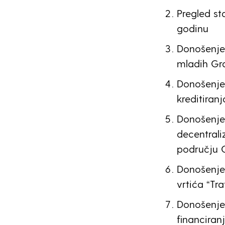
Pregled st
godinu
Donošenje 
mladih Gra
Donošenje
kreditiran
Donošenje 
decentrali
području G
Donošenje
vrtića “Tr
Donošenje
financiran