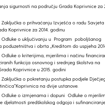
anja sigurnosti na području Grada Koprivnice za 
Zaključka o prihvaćanju Izvješća o radu Savjeta
da Koprivnice za 2014. godinu
 Odluke o uključivanju u Program poboljšanog
ja poduzetništva i obrta „Kreditom do uspjeha 201
Odluke o kriterijima, mjerilima i načinu financira
ziranih funkcija osnovnog i srednjeg školstva na
rada Koprivnice u 2015. godini
 Zaključka o pokretanju postupka podjele Dječje
atinčica”Koprivnica na dvije ustanove.
 Odluke o izmjenama i dopuni Odluke o mjerili
je djelatnosti predškolskog odgoja i sufinanciranj