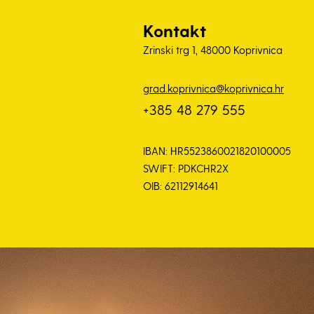
Kontakt
Zrinski trg 1, 48000 Koprivnica
grad.koprivnica@koprivnica.hr
+385 48 279 555
IBAN: HR5523860021820100005
SWIFT: PDKCHR2X
OIB: 62112914641