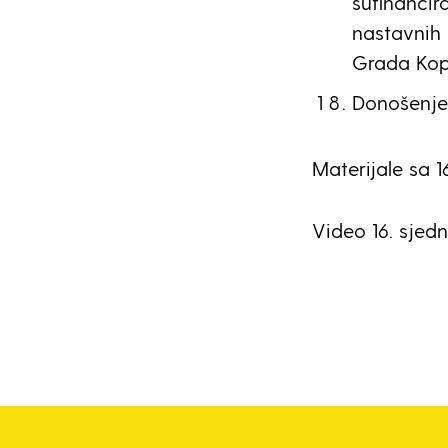
sufinancir
nastavnih 
Grada Kopr
Donošenje
Materijale sa 
Video 16. sjed