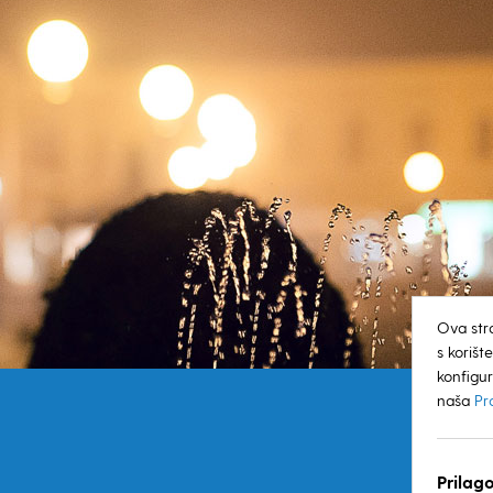
Ova str
s koriš
konfigur
naša
Pr
Prilago