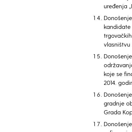
uređenja „
Donošenje
kandidate 
trgovačkih
vlasništvu 
Donošenje 
održavanja
koje se fi
2014. godi
Donošenje 
gradnje ob
Grada Kopr
Donošenje 