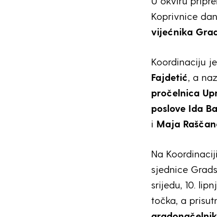
U okviru prip
Koprivnice dan
vijećnika Gra
Koordinaciju j
Fajdetić
, a na
pročelnica Up
poslove Ida B
i
Maja Raščan
Na Koordinacij
sjednice Grads
srijedu, 10. li
točka, a prisut
gradonačelnik