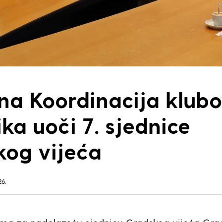
a Koordinacija klub
ika uoči 7. sjednice
kog vijeća
26.