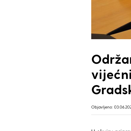
Održan
vijećn
Grads
Objavljeno: 03.06.20