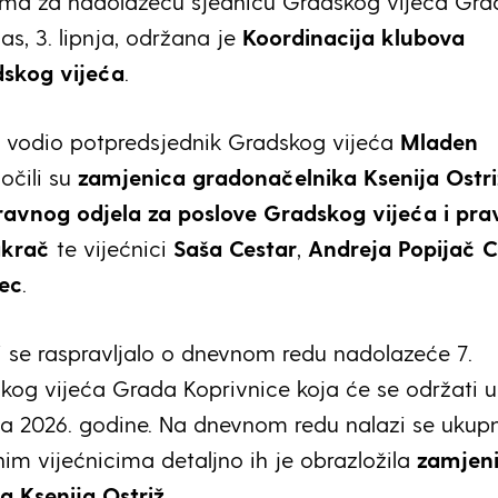
rema za nadolazeću sjednicu Gradskog vijeća Gra
as, 3. lipnja, održana je
Koordinacija klubova
dskog vijeća
.
e vodio potpredsjednik Gradskog vijeća
Mladen
zočili su
zamjenica gradonačelnika Ksenija Ostri
ravnog odjela za poslove Gradskog vijeća i pra
akrač
te vijećnici
Saša Cestar
,
Andreja Popijač C
ec
.
i se raspravljalo o dnevnom redu nadolazeće 7.
kog vijeća Grada Koprivnice koja će se održati u
pnja 2026. godine. Na dnevnom redu nalazi se ukup
nim vijećnicima detaljno ih je obrazložila
zamjen
a Ksenija Ostriž
.