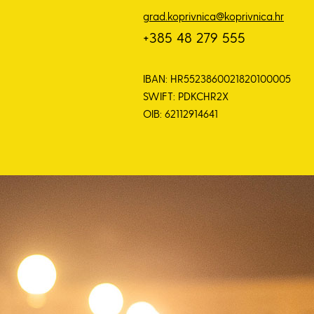
grad.koprivnica@koprivnica.hr
+385 48 279 555
IBAN: HR5523860021820100005
SWIFT: PDKCHR2X
OIB: 62112914641