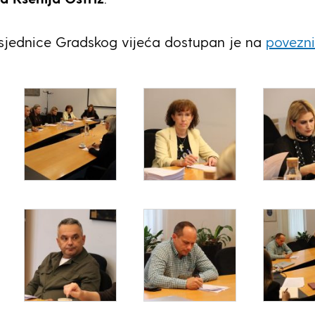
 sjednice Gradskog vijeća dostupan je na
povezni