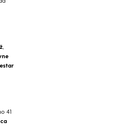
da
ž
,
vne
estar
no 41
ica