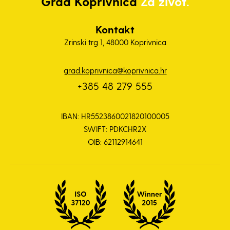
Grad
Koprivnica
Za život.
Kontakt
Zrinski trg 1, 48000 Koprivnica
grad.koprivnica@koprivnica.hr
+385 48 279 555
IBAN: HR5523860021820100005
SWIFT: PDKCHR2X
OIB: 62112914641