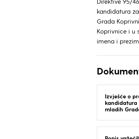
Direktive 95/4
kandidatura za
Grada Koprivni
Koprivnice i u
imena i prezim
Dokumen
Izvješće o pr
kandidatura 
mladih Grad
Popis važeći