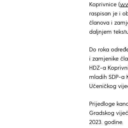
Koprivnice (
ww
raspisan je i o
članova i zamj
daljnjem tekstu
Do roka određe
i zamjenike čl
HDZ-a Koprivni
mladih SDP-a K
Učeničkog vije
Prijedloge kan
Gradskog vijeć
2023. godine.