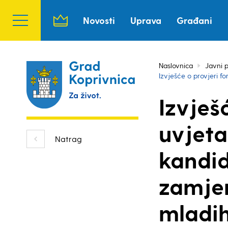
Novosti
Uprava
Građani
Naslovnica
Javni p
Izvješće o provjeri f
Izvješ
uvjeta
Natrag
kandid
zamjen
mladih