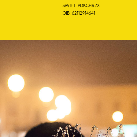
SWIFT: PDKCHR2X
OIB: 62112914641