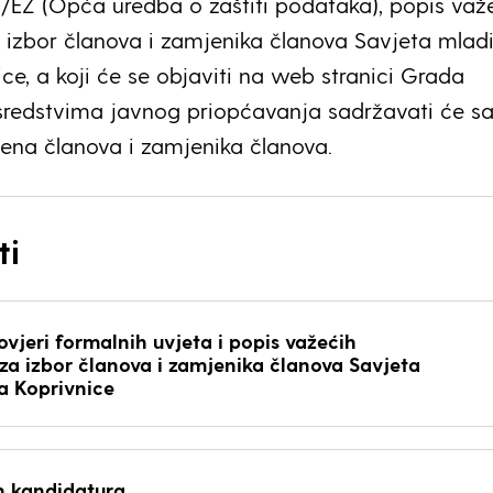
6/EZ (Opća uredba o zaštiti podataka), popis važ
 izbor članova i zamjenika članova Savjeta mlad
ce, a koji će se objaviti na web stranici Grada
 sredstvima javnog priopćavanja sadržavati će 
ena članova i zamjenika članova.
ti
ovjeri formalnih uvjeta i popis važećih
za izbor članova i zamjenika članova Savjeta
a Koprivnice
h kandidatura