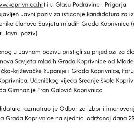
w.koprivnica.hr
) i u Glasu Podravine i Prigorja
bjavljen Javni poziv za isticanje kandidatura za i
enika članova Savjeta mladih Grada Koprivnice (
: Javni poziv).
nog u Javnom pozivu pristigli su prijedlozi za čl
anova Savjeta mladih Grada Koprivnice od Mlade
čko-križevačke županije i Grada Koprivnice, Fo
oprivnica, Učeničkog vijeća Srednje škole Kopriv
ća Gimnazije Fran Galović Koprivnica.
didatura razmatrao je Odbor za izbor i imenovan
a Grada Koprivnice na sjednici održanoj dana 29