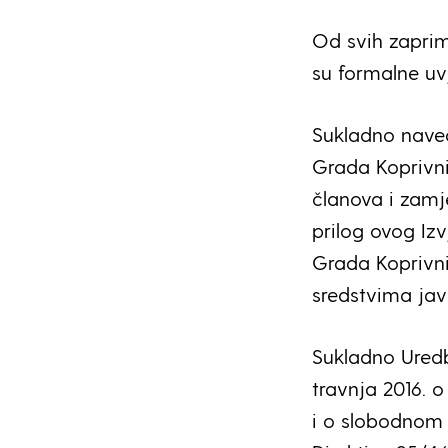
Od svih zapriml
su formalne u
Sukladno nave
Grada Koprivni
članova i zamj
prilog ovog Iz
Grada Koprivni
sredstvima ja
Sukladno Uredb
travnja 2016. 
i o slobodnom 