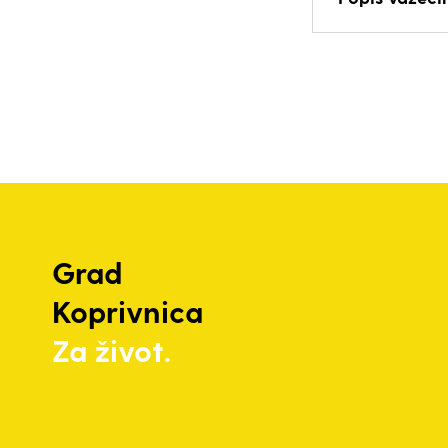
Grad
Koprivnica
Za život.