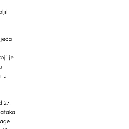
jili
ijeća
oji je
u
i u
 27.
dataka
nage