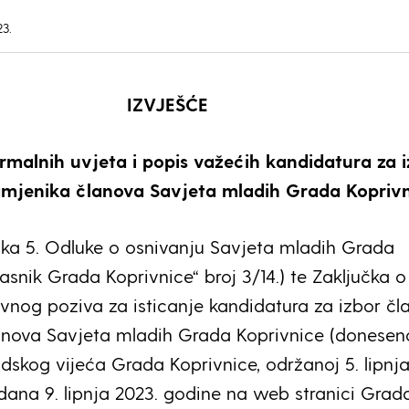
23.
IZVJEŠĆE
ormalnih uvjeta i popis važećih kandidatura za 
amjenika članova Savjeta mladih Grada Kopriv
ka 5. Odluke o osnivanju Savjeta mladih Grada
asnik Grada Koprivnice“ broj 3/14.) te Zaključka o
avnog poziva za isticanje kandidatura za izbor čl
lanova Savjeta mladih Grada Koprivnice (donese
radskog vijeća Grada Koprivnice, održanoj 5. lipnj
 dana 9. lipnja 2023. godine na web stranici Grad