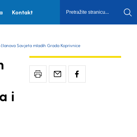
ca
Kontakt
ka članova Savjeta mladih Grada Koprivnice
h
a i