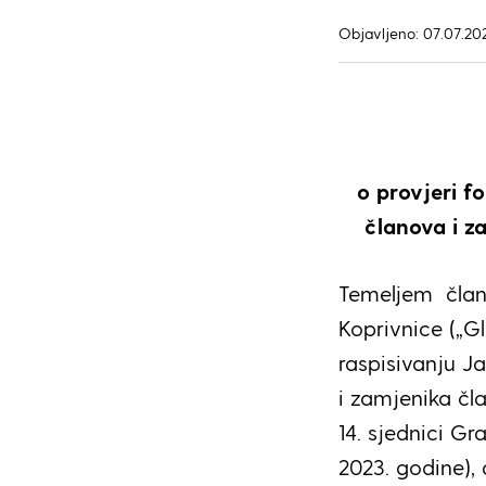
Objavljeno: 07.07.20
o provjeri f
članova
i z
Temeljem član
Koprivnice („Gl
raspisivanju J
i zamjenika č
14. sjednici G
2023. godine),