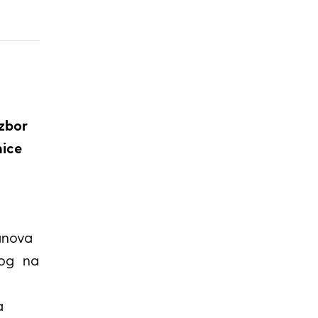
izbor
nice
anova
nog na
a
a