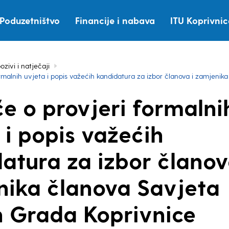
Poduzetništvo
Financije i nabava
ITU Koprivni
ozivi i natječaji
ormalnih uvjeta i popis važećih kandidatura za izbor članova i zamjeni
će o provjeri formalni
 i popis važećih
atura za izbor članov
ika članova Savjeta
 Grada Koprivnice