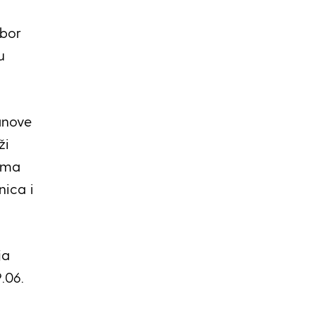
zbor
u
anove
ži
ruma
nica i
ja
.06.