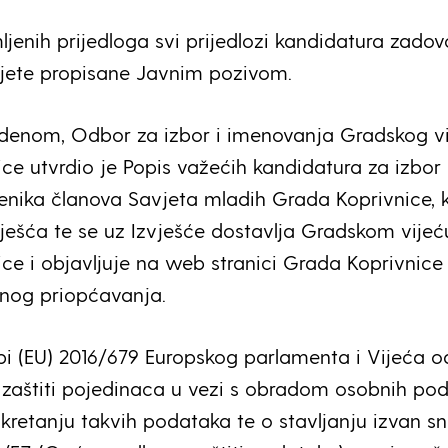
jenih prijedloga svi prijedlozi kandidatura zadovol
vjete propisane Javnim pozivom.
denom, Odbor za izbor i imenovanja Gradskog v
ce utvrdio je Popis važećih kandidatura za izbor
enika članova Savjeta mladih Grada Koprivnice, k
vješća te se uz Izvješće dostavlja Gradskom vijeć
ce i objavljuje na web stranici Grada Koprivnice 
vnog priopćavanja.
i (EU) 2016/679 Europskog parlamenta i Vijeća od
o zaštiti pojedinaca u vezi s obradom osobnih po
kretanju takvih podataka te o stavljanju izvan s