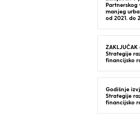
Partnerskog v
manjeg urban
od 2021. do 
ZAKLJUČAK o
Strategije r
financijsko 
Godišnje izv
Strategije r
financijsko 