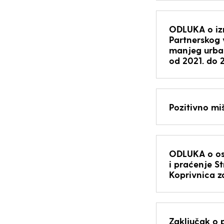
ODLUKA o izm
Partnerskog v
manjeg urban
od 2021. do 
Pozitivno mi
ODLUKA o osn
i praćenje S
Koprivnica z
Zaključak o 