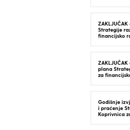
ZAKLJUČAK o
Strategije r
financijsko 
ZAKLJUČAK o 
plana Strate
za financijs
Godišnje izv
i praćenje S
Koprivnica z