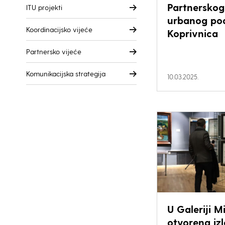
Partnerskog
ITU projekti
urbanog po
Koordinacijsko vijeće
Koprivnica
Partnersko vijeće
Komunikacijska strategija
10.03.2025.
U Galeriji M
otvorena iz