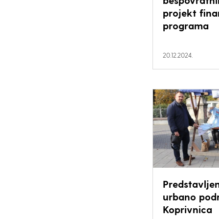
bespovratni
projekt fina
programa
20.12.2024.
Predstavlje
urbano pod
Koprivnica