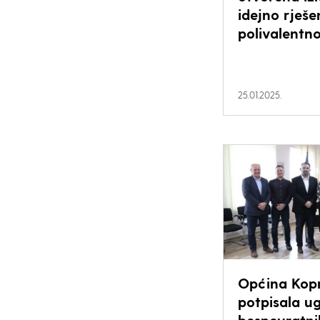
idejno rješe
polivalentn
25.01.2025.
Općina Kopr
potpisala ug