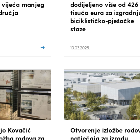
 vijeća manjeg
dodijeljeno više od 426
dručja
tisuća eura za izgradnj
biciklističko-pješačke
staze
10.03.2025.
ijo Kovačić
Otvorenje izložbe rado
ložba radova za
natječaja za izradu