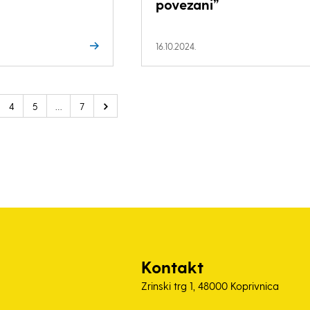
povezani”
16.10.2024.
4
5
…
7
Kontakt
Zrinski trg 1, 48000 Koprivnica