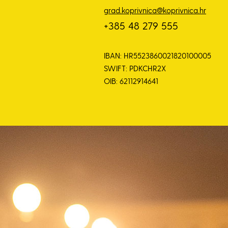
grad.koprivnica@koprivnica.hr
+385 48 279 555
IBAN: HR5523860021820100005
SWIFT: PDKCHR2X
OIB: 62112914641