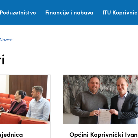
Poduzetništvo
Financije i nabava
ITU Koprivni
Novosti
i
sjednica
Općini Koprivnički Iva