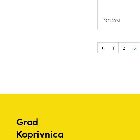
12.11.2024.
1
2
3
Grad
Koprivnica