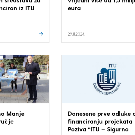
h sredstava za
vrijedni više od 1,5 mili
nciran iz ITU
eura
29.11.2024.
no Manje
Donesene prve odluke 
ručje
financiranju projekata
Poziva “ITU – Sigurno