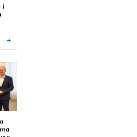
 i
u
za
zma