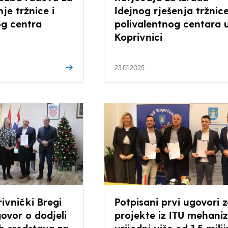
nje tržnice i
Idejnog rješenja tržnice
og centra
polivalentnog centara 
Koprivnici
23.01.2025.
ivnički Bregi
Potpisani prvi ugovori 
ovor o dodjeli
projekte iz ITU mehani