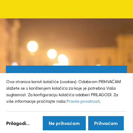
Besplatan broj za građane
Ova stranica koristi kolačiće (cookies). Odabirom PRIHVAĆAM
0800 385 048
slažete se s korištenjem kolačića za koje je potrebna Vaša
suglasnost. Za konfiguraciju kolačića odaberi PRILAGODI. Za
više informacije pročitajte naša
Pravila privatnosti
.
© GRAD KOPRIVNICA
Prilagodi...
Ne prihvaćam
Prihvaćam