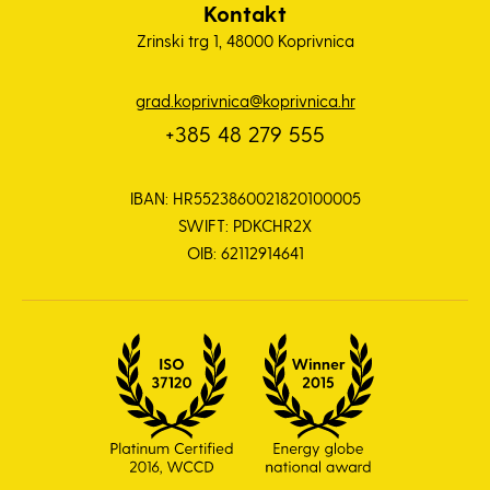
Kontakt
Zrinski trg 1, 48000 Koprivnica
grad.koprivnica@koprivnica.hr
+385 48 279 555
IBAN: HR5523860021820100005
SWIFT: PDKCHR2X
OIB: 62112914641