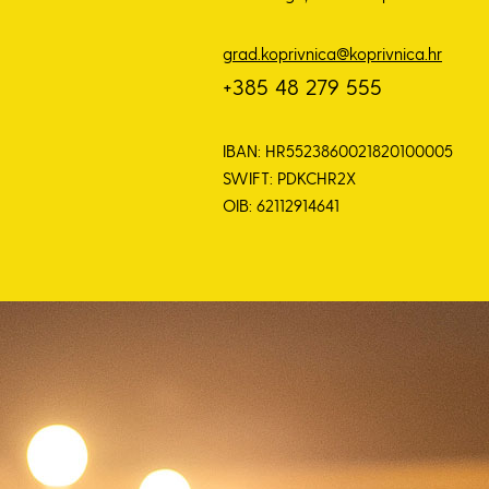
grad.koprivnica@koprivnica.hr
+385 48 279 555
IBAN: HR5523860021820100005
SWIFT: PDKCHR2X
OIB: 62112914641