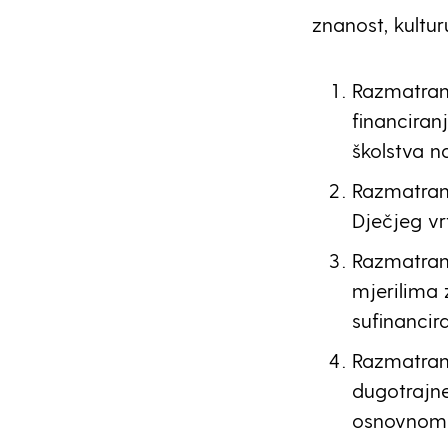
znanost, kultur
Razmatranj
financiran
školstva n
Razmatranj
Dječjeg vr
Razmatran
mjerilima 
sufinancir
Razmatran
dugotrajne
osnovnom i