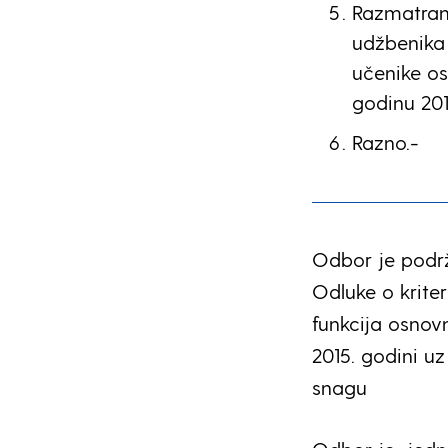
Razmatranj
udžbenika 
učenike os
godinu 201
Razno.-
Odbor je podrž
Odluke o kriter
funkcija osnov
2015. godini uz
snagu