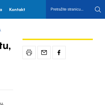
ca
Kontakt
.
tu,
u,