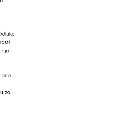
ju
Odluke
nosti
učju
Plana
vu za