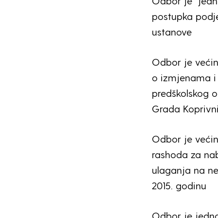
Odbor je jedn
postupka podje
ustanove
Odbor je većin
o izmjenama i 
predškolskog o
Grada Koprivni
Odbor je većin
rashoda za na
ulaganja na ne
2015. godinu
Odbor je jedn