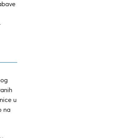
nabave
.
log
ranih
nice u
o na