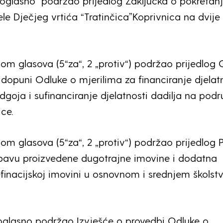
oglasno podržao prijedlog Zaključka o pokretan
le Dječjeg vrtića “Tratinčica”Koprivnica na dvije
om glasova (5“za“, 2 „protiv“) podržao prijedlog 
dopuni Odluke o mjerilima za financiranje djelat
dgoja i sufinanciranje djelatnosti dadilja na podr
ce.
om glasova (5“za“, 2 „protiv“) podržao prijedlog 
bavu proizvedene dugotrajne imovine i dodatna
finacijskoj imovini u osnovnom i srednjem školst
oglasno podržao Izvješće o provedbi Odluke o