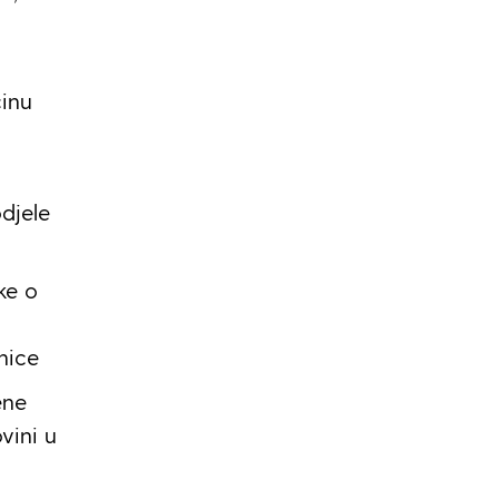
činu
djele
ke o
nice
ene
vini u