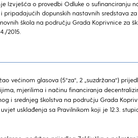
e Izvješća o provedbi Odluke o sufinanciranju 
i pripadajućih dopunskih nastavnih sredstava za
novnih škola na području Grada Koprivnice za šk
4./2015.
ao većinom glasova (5“za“, 2 „suzdržana“) prijed
ijima, mjerilima i načinu financiranja decentralizi
nog i srednjeg školstva na području Grada Kopriv
 uvjet usklađenja sa Pravilnikom koji je 12.3. stupi