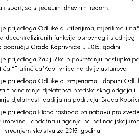
u i sport, sa slijedećim dnevnim redom:
e prijedloga Odluke o kriterijima, mjerilima i na
ja decentraliziranih funkcija osnovnog i srednjeg
a području Grada Koprivnice u 2015. godini
e prijedloga Zaključka o pokretanju postupka po
tića “Tratinčica”Koprivnica na dvije ustanove
je prijedloga Odluke o izmjenama i dopuni Odlu
za financiranje djelatnosti predškolskog odgoja i
anje djelatnosti dadilja na području Grada Kopriv
je prijedloga Plana rashoda za nabavu proizved
 imovine i dodatna ulaganja na nefinacijskoj imo
 srednjem školstvu za 2015. godinu