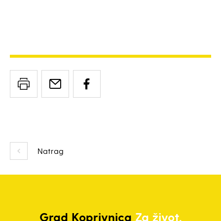
Natrag
Grad
Koprivnica
Za život.