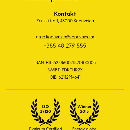
Kontakt
Zrinski trg 1, 48000 Koprivnica
grad.koprivnica@koprivnica.hr
+385 48 279 555
IBAN: HR5523860021820100005
SWIFT: PDKCHR2X
OIB: 62112914641