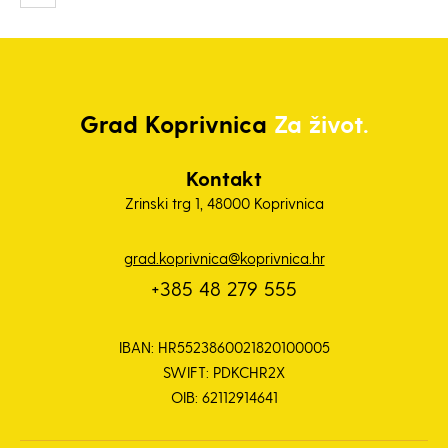
Grad
Koprivnica
Za život.
Kontakt
Zrinski trg 1, 48000 Koprivnica
grad.koprivnica@koprivnica.hr
+385 48 279 555
IBAN: HR5523860021820100005
SWIFT: PDKCHR2X
OIB: 62112914641