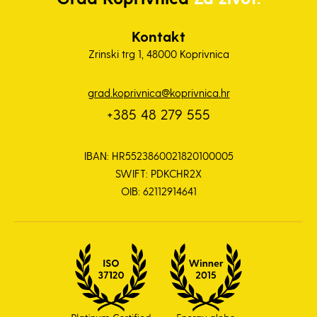
Kontakt
Zrinski trg 1, 48000 Koprivnica
grad.koprivnica@koprivnica.hr
+385 48 279 555
IBAN: HR5523860021820100005
SWIFT: PDKCHR2X
OIB: 62112914641