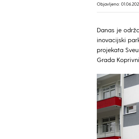
Objavljeno: 01.06.202
Danas je održa
inovacijski par
projekata Sveu
Grada Koprivnic