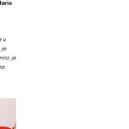
Mario
a u
 je
mno je
za