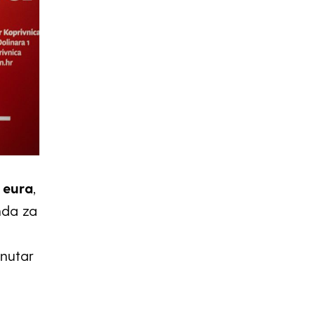
a eura
,
nda za
unutar