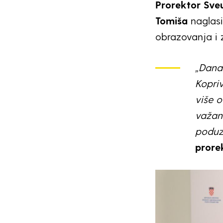
Prorektor Sveu
Tomiša
naglasi
obrazovanja i 
„Dana
Kopriv
više o
važan 
poduze
prore