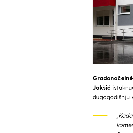
Gradonačelnik
Jakšić
istaknuo
dugogodišnju v
„Kada 
komen