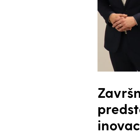
Završ
predst
inovac