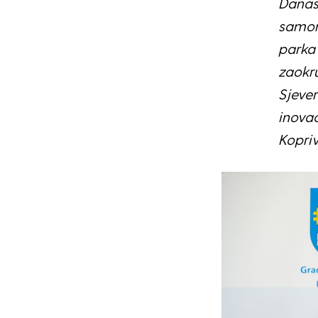
Danas
samom
parka 
zaokru
Sjever
inovac
Kopri