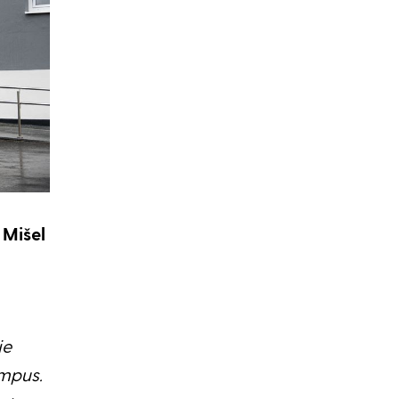
 Mišel
je
mpus.