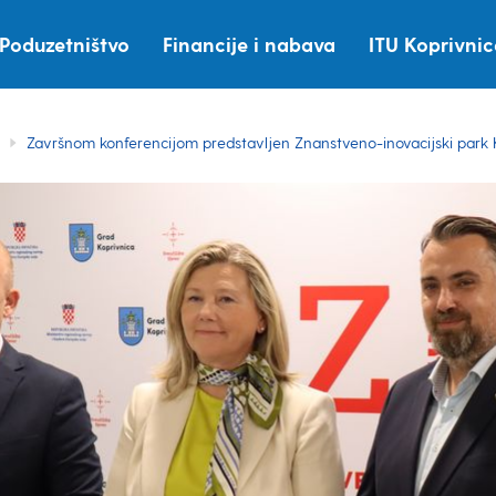
Poduzetništvo
Financije i nabava
ITU Koprivni
Završnom konferencijom predstavljen Znanstveno-inovacijski park 