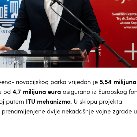
veno-inovacijskog parka vrijedan je
5,54 milijun
še od
4,7 milijuna eura
osigurano iz Europskog fo
voj putem
ITU mehanizma
. U sklopu projekta
i prenamijenjene dvije nekadašnje vojne zgrade 