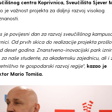
čilišnog centra Koprivnica, Sveučilišta Sjever 
o je važnost projekta za daljnji razvoj visokog
znanosti.
s je povijesni dan za razvoj sveučilišnog kampus
nici. Od prvih skica do realizacije projekta prošlo
d deset godina. Znanstveno-inovacijski park izni
za naše studente, za akademsku zajednicu, ali i 
tništvo te gospodarski razvoj regije“,
kazao je
ktor Mario Tomiša.