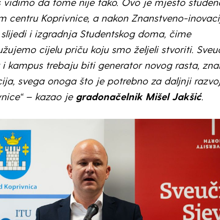
 vidimo da tome nije tako. Ovo je mjesto studen
 centru Koprivnice, a nakon Znanstveno-inovaci
slijedi i izgradnja Studentskog doma, čime
žujemo cijelu priču koju smo željeli stvoriti. Sveuč
 i kampus trebaju biti generator novog rasta, zna
ija, svega onoga što je potrebno za daljnji razvo
vnice“ – kazao je
gradonačelnik Mišel Jakšić
.