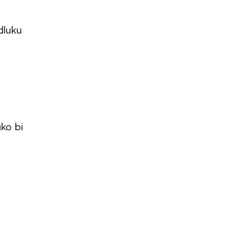
dluku
ako bi