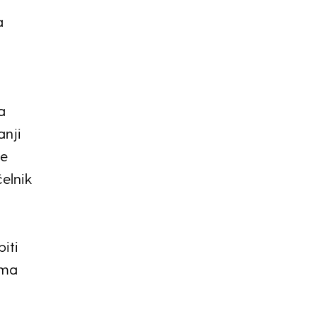
a
a
anji
ne
čelnik
iti
ima