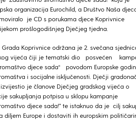
pska organizacija Eurochild, a Društvo Naša djec
omoviralo je CD s porukama djece Koprivnice
tijekom prošlogodišnjeg Dječjeg tjedna.
 Grada Koprivnice održana je 2. svečana sjednic
kog vijeća čiji je tematski dio posvećen kamp
iromaštvo djece sada“ povodom Europske godi
romaštva i socijalne isključenosti. Dječji gradona
izvijestio je članove Dječjeg gradskog vijeća o
ije sakupljanja potpisa u sklopu kampanje
romaštvo djece sada!" te istaknuo da je cilj sakup
a diljem Europe i dostaviti ih europskim političar