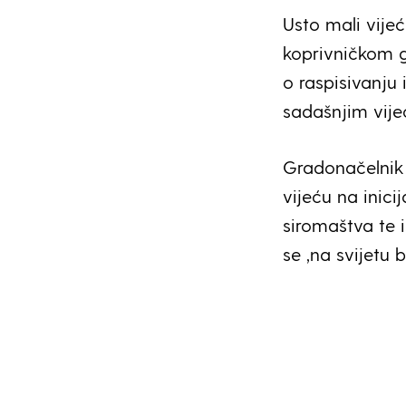
Usto mali vijeć
koprivničkom g
o raspisivanju
sadašnjim vije
Gradonačelnik
vijeću na inicij
siromaštva te i
se ,na svijetu b