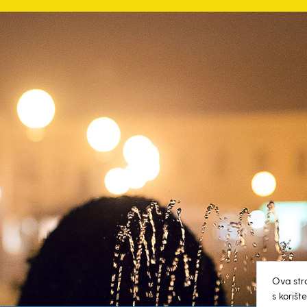
Ova str
s koriš