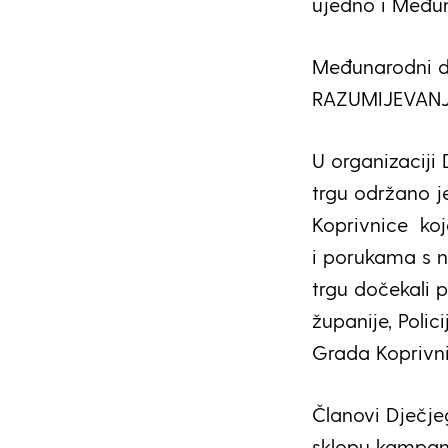
ujedno i Međuna
Međunarodni d
RAZUMIJEVANJ
U organizacij
trgu održano j
Koprivnice koja
i porukama s n
trgu dočekali 
županije, Polic
Grada Kopriv
Članovi Dječjeg
sklopu kampanj