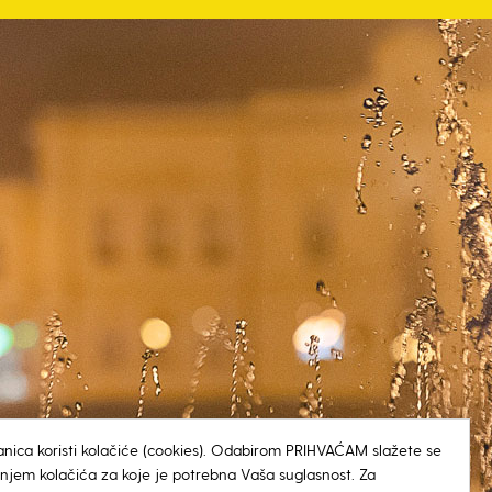
anica koristi kolačiće (cookies). Odabirom PRIHVAĆAM slažete se
tenjem kolačića za koje je potrebna Vaša suglasnost. Za