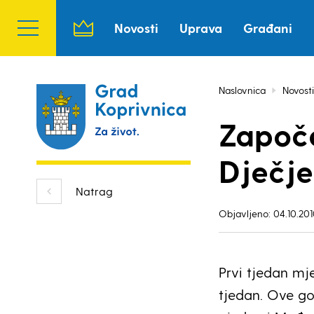
Novosti
Uprava
Građani
Naslovnica
Novosti
Započe
Dječje
Natrag
Objavljeno: 04.10.201
Prvi tjedan mj
tjedan. Ove go