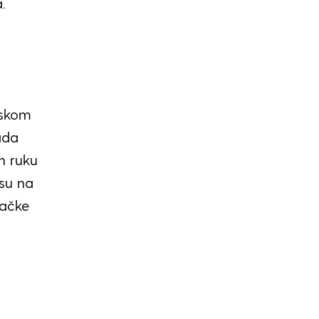
.
dskom
ada
h ruku
su na
vačke