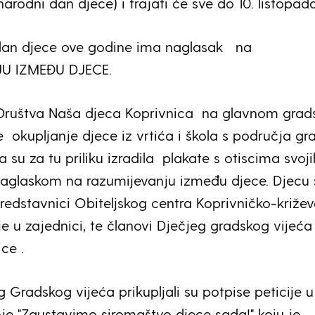
rodni dan djece) i trajati će sve do 10. listopada
an djece ove godine ima naglasak na
U IZMEĐU DJECE.
i Društva Naša djeca Koprivnica na glavnom gra
e okupljanje djece iz vrtića i škola s područja gr
 su za tu priliku izradila plakate s otiscima svoji
aglaskom na razumijevanju između djece. Djecu 
predstavnici Obiteljskog centra Koprivničko-križe
ije u zajednici, te članovi Dječjeg gradskog vijeća
nice .
 Gradskog vijeća prikupljali su potpise peticije u
e "Zaustavimo siromaštvo djece sada!" koju je