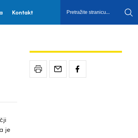
ca
Kontakt
čji
a je