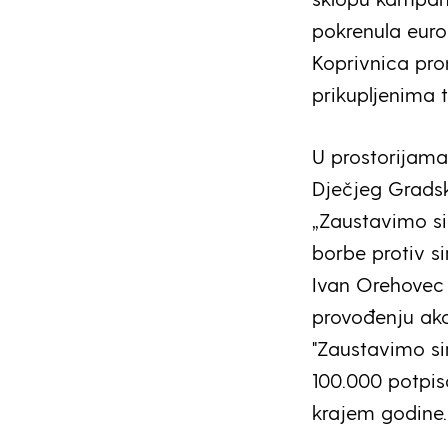
pokrenula euro
Koprivnica pr
prikupljenima 
U prostorijama
Dječjeg Grads
„Zaustavimo s
borbe protiv si
Ivan Orehovec 
provođenju akc
"Zaustavimo si
100.000 potpis
krajem godine.