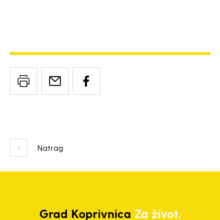
Natrag
Grad
Koprivnica
Za život.