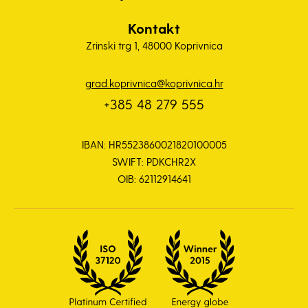
Kontakt
Zrinski trg 1, 48000 Koprivnica
grad.koprivnica@koprivnica.hr
+385 48 279 555
IBAN: HR5523860021820100005
SWIFT: PDKCHR2X
OIB: 62112914641