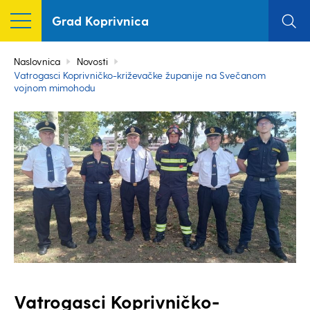
Grad Koprivnica
Naslovnica
Novosti
Vatrogasci Koprivničko-križevačke županije na Svečanom
vojnom mimohodu
Vatrogasci Koprivničko-