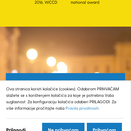
Besplatan broj za građane
Ova stranica koristi kolačiće (cookies). Odabirom PRIHVAĆAM
0800 385 048
slažete se s korištenjem kolačića za koje je potrebna Vaša
suglasnost. Za konfiguraciju kolačića odaberi PRILAGODI. Za
više informacije pročitajte naša
Pravila privatnosti
.
© GRAD KOPRIVNICA
Prilagodi...
Ne prihvaćam
Prihvaćam