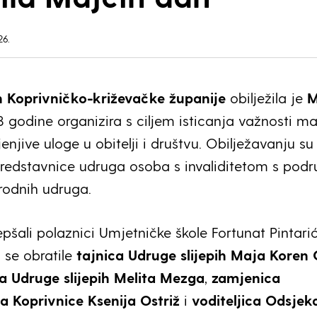
26.
h Koprivničko-križevačke županije
obilježila je
M
23 godine organizira s ciljem isticanja važnosti ma
njive uloge u obitelji i društvu. Obilježavanju su
predstavnice udruga osoba s invaliditetom s podr
 srodnih udruga.
pšali polaznici Umjetničke škole Fortunat Pintarić
 se obratile
tajnica Udruge slijepih Maja Koren
a Udruge slijepih Melita Mezga
,
zamjenica
a Koprivnice Ksenija Ostriž
i
voditeljica Odsjek