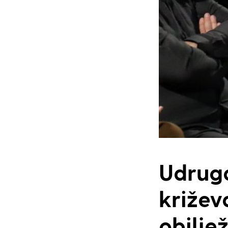
Udruga
križev
obilje