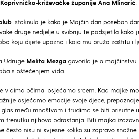
 Koprivničko-križevačke županije Ana Mlinarić
.
olub
istaknula je kako je Majčin dan poseban dan
vake druge nedjelje u svibnju te podsjetila kako j
ba koju dijete upozna i koja mu pruža zaštitu i lj
ca Udruge
Melita Mezga
govorila je o majčinstvu 
oba s oštećenjem vida.
ne vidimo očima, osjećamo srcem. Kao majke m
nažnije osjećamo emocije svoje djece, prepozna
v glas među mnoštvom i trudimo se biti prisutne 
 trenutku njihova odrastanja. Biti majka izazovn
ne često nisu ni svjesne koliko su zapravo snažne.