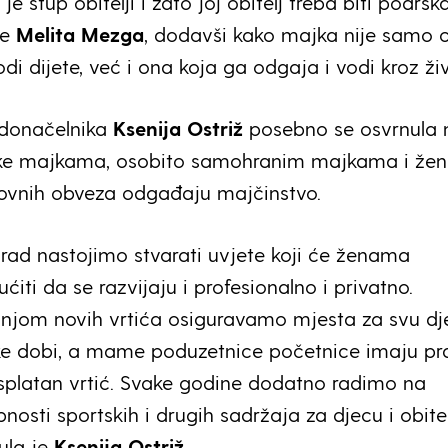
je stup obitelji i zato joj obitelj treba biti podršk
je
Melita Mezga
, dodavši kako majka nije samo 
odi dijete, već i ona koja ga odgaja i vodi kroz živ
donačelnika
Ksenija Ostriž
posebno se osvrnula 
ke majkama, osobito samohranim majkama i že
lovnih obveza odgađaju majčinstvo.
rad nastojimo stvarati uvjete koji će ženama
iti da se razvijaju i profesionalno i privatno.
dnjom novih vrtića osiguravamo mjesta za svu dj
čke dobi, a mame poduzetnice početnice imaju pr
splatan vrtić. Svake godine dodatno radimo na
nosti sportskih i drugih sadržaja za djecu i obitel
ula je
Ksenija Ostriž
.