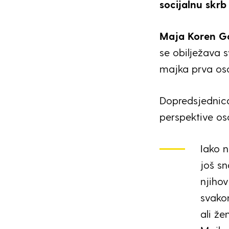
socijalnu skrb
Maja Koren G
se obilježava s
majka prva oso
Dopredsjedni
perspektive os
Iako 
još s
njiho
svakom
ali že