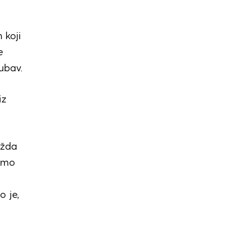
 koji
e
ubav.
iz
ožda
jemo
u
o je,