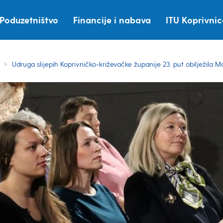
Poduzetništvo
Financije i nabava
ITU Koprivni
Udruga slijepih Koprivničko-križevačke županije 23. put obilježila M