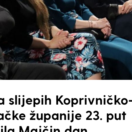
 slijepih Koprivničko
ačke županije 23. put
žila Majčin dan