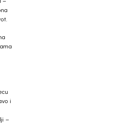
a –
ona
ot.
na
nama
ecu
avo i
ji –