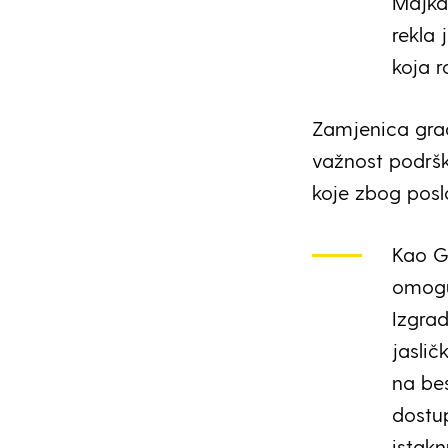
Majka 
rekla 
koja r
Zamjenica gra
važnost podrš
koje zbog pos
Kao G
omoguć
Izgra
jasli
na be
dostup
istakn