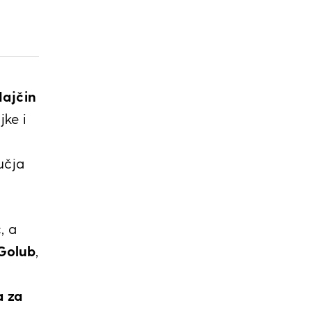
ajčin
jke i
učja
, a
 Golub
,
a za